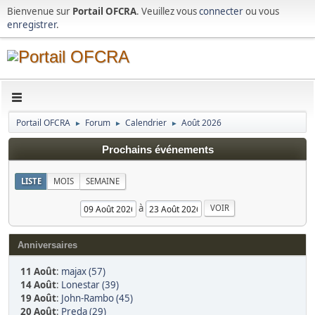
Bienvenue sur
Portail OFCRA
. Veuillez vous
connecter
ou vous
enregistrer
.
Portail OFCRA
Forum
Calendrier
Août 2026
►
►
►
Prochains événements
LISTE
MOIS
SEMAINE
à
Anniversaires
11 Août
:
majax (57)
14 Août
:
Lonestar (39)
19 Août
:
John-Rambo (45)
20 Août
:
Preda (29)