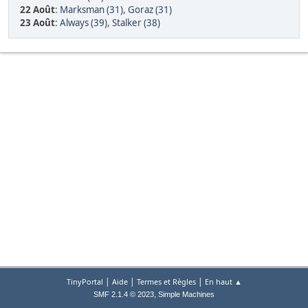
22 Août
:
Marksman (31)
,
Goraz (31)
23 Août
:
Always (39)
,
Stalker (38)
|
|
|
TinyPortal
Aide
Termes et Règles
En haut ▲
,
SMF 2.1.4 © 2023
Simple Machines