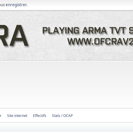
ous
enregistrer
.
r
Site internet
Effectifs
Stats / OCAP