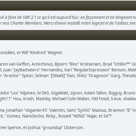
é à faire de SMF 2.1 ce qu'il est aujourd'hui ; en façonnant et en dirigeant n
er nos Charter Members. Merci d'avoir installé notre logiciel et de l'utiliser, a
" González, et Will "Kindred" Wagner.
aron van Geffen, Antechinus, Bjoern "Bloc" Kristiansen, Brad "IchBin™" 
ovell, Juan "JayBachatero" Hernandez, Karl "RegularExpression" Benson, M
 "Arantor" Spicer, Selman "[SiNaN]" Eser, Shitiz "Dragooon" Garg, Theodor
leksi "Lex" Kilpinen, br360, GigaWatt, ziycon, Adam Tallon, Bigguy, Brun
ght17" Hou, Krash, Mashby, Michael Colin Blaber, Old Fossil, S-Ace, shad
ew, Jonathan "vbgamer45" Valentin, Sami "SychO" Mazouz, Brannon "B" Ha
ck." Gomez, NanoSector, Ricky., Russell "NEND" Najar, et SA™.
Graeme Spence, et Joshua "groundup" Dickerson.