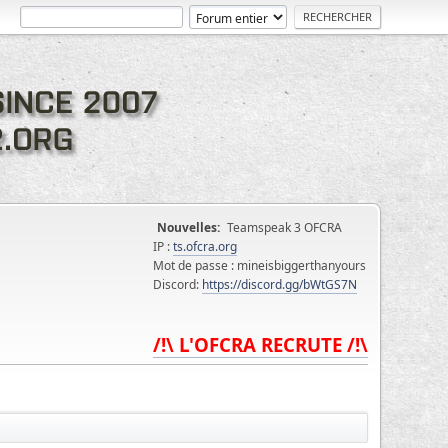
Nouvelles:
Teamspeak 3 OFCRA
IP :
ts.ofcra.org
Mot de passe : mineisbiggerthanyours
Discord:
https://discord.gg/bWtGS7N
/!\ L'OFCRA RECRUTE /!\