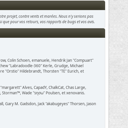
otre projet, contre vents et marées. Nous n'y serions pas
insi que pour vos retours, vos rapports de bugs et vos avis.
Grow, Colin Schoen, emanuele, Hendrik Jan "Compuart"
atthew "Labradoodle-360" Kerle, Grudge, Michael
e "Orstio" Hildebrandt, Thorsten "TE" Eurich, et
o "margarett" Alves, CapadY, ChalkCat, Chas Large,
av, Storman™, Wade "sησω" Poulsen, et xenovanis.
ll, Gary M. Gadsdon, Jack "akabugeyes" Thorsen, Jason