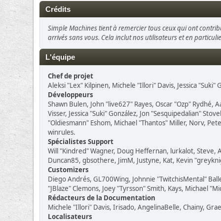
Crédits
Simple Machines tient à remercier tous ceux qui ont contribu
arrivés sans vous. Cela inclut nos utilisateurs et en particuli
L'équipe
Chef de projet
Aleksi "Lex" Kilpinen, Michele "Illori" Davis, Jessica "Suki
Développeurs
Shawn Bulen, John "live627" Rayes, Oscar "Ozp" Rydhé, A
Visser, Jessica "Suki" González, Jon "Sesquipedalian" St
"Oldiesmann" Eshom, Michael "Thantos" Miller, Norv, Peter
winrules.
Spécialistes Support
Will "Kindred" Wagner, Doug Heffernan, lurkalot, Steve, A
Duncan85, gbsothere, JimM, Justyne, Kat, Kevin "greykni
Customizers
Diego Andrés, GL700Wing, Johnnie "TwitchisMental" Ball
"JBlaze" Clemons, Joey "Tyrsson" Smith, Kays, Michael "Mi
Rédacteurs de la Documentation
Michele "Illori" Davis, Irisado, AngelinaBelle, Chainy, 
Localisateurs