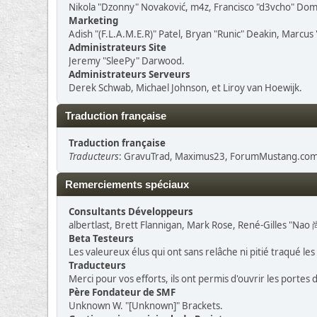
Nikola "Dzonny" Novaković, m4z, Francisco "d3vcho" Do
Marketing
Adish "(F.L.A.M.E.R)" Patel, Bryan "Runic" Deakin, Marcu
Administrateurs Site
Jeremy "SleePy" Darwood.
Administrateurs Serveurs
Derek Schwab, Michael Johnson, et Liroy van Hoewijk.
Traduction française
Traduction française
Traducteurs
: GravuTrad, Maximus23, ForumMustang.com,
Remerciements spéciaux
Consultants Développeurs
albertlast, Brett Flannigan, Mark Rose, René-Gilles "Nao 
Beta Testeurs
Les valeureux élus qui ont sans relâche ni pitié traqué le
Traducteurs
Merci pour vos efforts, ils ont permis d'ouvrir les portes
Père Fondateur de SMF
Unknown W. "[Unknown]" Brackets.