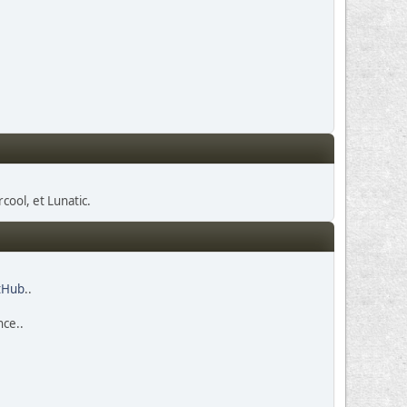
cool, et Lunatic.
itHub
..
nce..