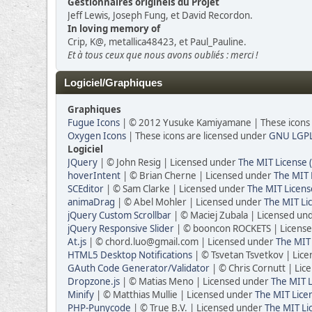
Gestionnaires originels du Projet
Jeff Lewis, Joseph Fung, et David Recordon.
In loving memory of
Crip, K@, metallica48423, et Paul_Pauline.
Et à tous ceux que nous avons oubliés : merci !
Logiciel/Graphiques
Graphiques
Fugue Icons
| © 2012 Yusuke Kamiyamane | These icons a
Oxygen Icons
| These icons are licensed under
GNU LGP
Logiciel
JQuery
| © John Resig | Licensed under
The MIT License 
hoverIntent
| © Brian Cherne | Licensed under
The MIT 
SCEditor
| © Sam Clarke | Licensed under
The MIT Licens
animaDrag
| © Abel Mohler | Licensed under
The MIT Li
jQuery Custom Scrollbar
| © Maciej Zubala | Licensed un
jQuery Responsive Slider
| © booncon ROCKETS | Licens
At.js
| © chord.luo@gmail.com | Licensed under
The MIT 
HTML5 Desktop Notifications
| © Tsvetan Tsvetkov | Lic
GAuth Code Generator/Validator
| © Chris Cornutt | Li
Dropzone.js
| © Matias Meno | Licensed under
The MIT L
Minify
| © Matthias Mullie | Licensed under
The MIT Lice
PHP-Punycode
| © True B.V. | Licensed under
The MIT Li