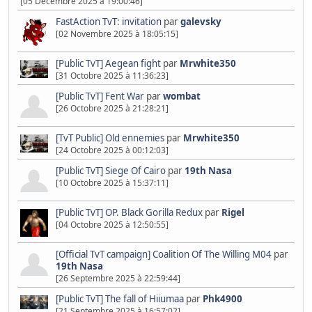
[05 Décembre 2025 à 19:00:46]
FastAction TvT: invitation
par
galevsky
[02 Novembre 2025 à 18:05:15]
[Public TvT] Aegean fight
par
Mrwhite350
[31 Octobre 2025 à 11:36:23]
[Public TvT] Fent War
par
wombat
[26 Octobre 2025 à 21:28:21]
[TvT Public] Old ennemies
par
Mrwhite350
[24 Octobre 2025 à 00:12:03]
[Public TvT] Siege Of Cairo
par
19th Nasa
[10 Octobre 2025 à 15:37:11]
[Public TvT] OP. Black Gorilla Redux
par
Rigel
[04 Octobre 2025 à 12:50:55]
[Official TvT campaign] Coalition Of The Willing M04
par
19th Nasa
[26 Septembre 2025 à 22:59:44]
[Public TvT] The fall of Hiiumaa
par
Phk4900
[21 Septembre 2025 à 16:57:02]