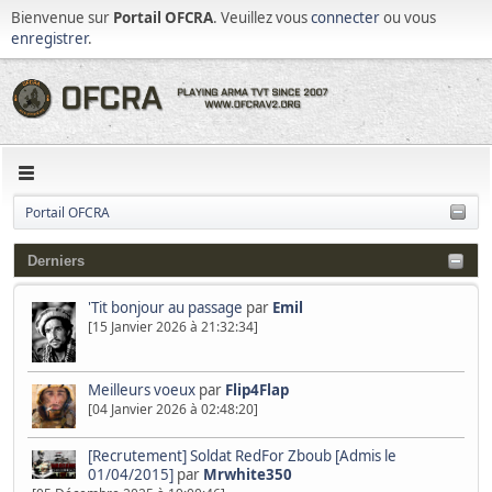
Bienvenue sur
Portail OFCRA
. Veuillez vous
connecter
ou vous
enregistrer
.
Portail OFCRA
Derniers
'Tit bonjour au passage
par
Emil
[15 Janvier 2026 à 21:32:34]
Meilleurs voeux
par
Flip4Flap
[04 Janvier 2026 à 02:48:20]
[Recrutement] Soldat RedFor Zboub [Admis le
01/04/2015]
par
Mrwhite350