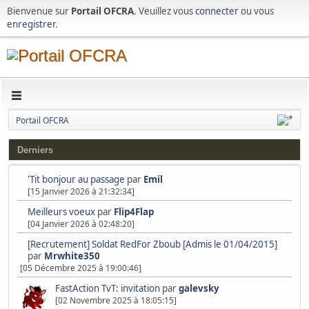
Bienvenue sur
Portail OFCRA
. Veuillez vous
connecter
ou vous
enregistrer
.
Portail OFCRA
Derniers
'Tit bonjour au passage
par
Emil
[15 Janvier 2026 à 21:32:34]
Meilleurs voeux
par
Flip4Flap
[04 Janvier 2026 à 02:48:20]
[Recrutement] Soldat RedFor Zboub [Admis le 01/04/2015]
par
Mrwhite350
[05 Décembre 2025 à 19:00:46]
FastAction TvT: invitation
par
galevsky
[02 Novembre 2025 à 18:05:15]