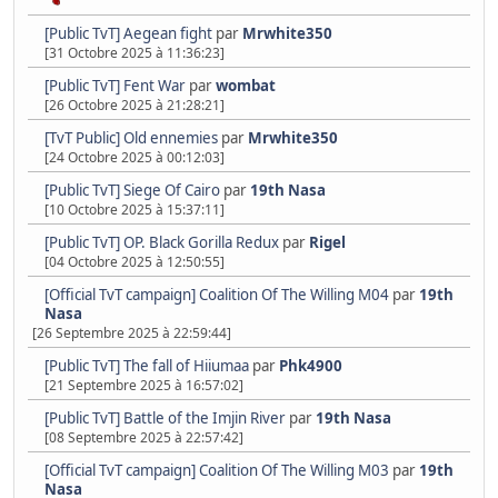
[Public TvT] Aegean fight
par
Mrwhite350
[31 Octobre 2025 à 11:36:23]
[Public TvT] Fent War
par
wombat
[26 Octobre 2025 à 21:28:21]
[TvT Public] Old ennemies
par
Mrwhite350
[24 Octobre 2025 à 00:12:03]
[Public TvT] Siege Of Cairo
par
19th Nasa
[10 Octobre 2025 à 15:37:11]
[Public TvT] OP. Black Gorilla Redux
par
Rigel
[04 Octobre 2025 à 12:50:55]
[Official TvT campaign] Coalition Of The Willing M04
par
19th
Nasa
[26 Septembre 2025 à 22:59:44]
[Public TvT] The fall of Hiiumaa
par
Phk4900
[21 Septembre 2025 à 16:57:02]
[Public TvT] Battle of the Imjin River
par
19th Nasa
[08 Septembre 2025 à 22:57:42]
[Official TvT campaign] Coalition Of The Willing M03
par
19th
Nasa