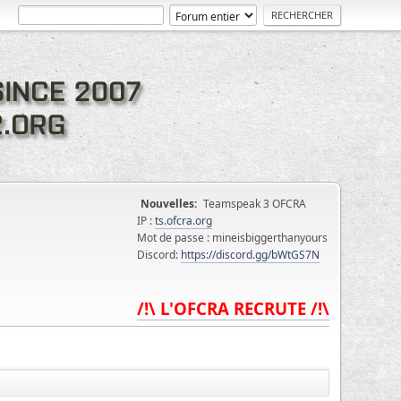
Nouvelles:
Teamspeak 3 OFCRA
IP :
ts.ofcra.org
Mot de passe : mineisbiggerthanyours
Discord:
https://discord.gg/bWtGS7N
/!\ L'OFCRA RECRUTE /!\