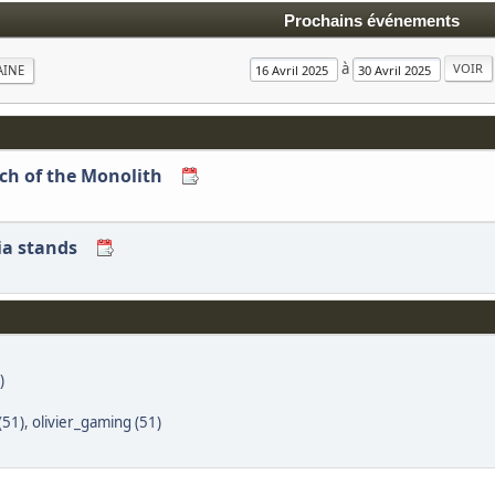
Prochains événements
à
AINE
rch of the Monolith
ia stands
)
(51)
,
olivier_gaming (51)