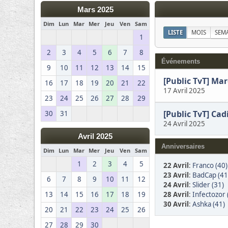
Mars 2025
Dim
Lun
Mar
Mer
Jeu
Ven
Sam
LISTE
MOIS
SEM
1
2
3
4
5
6
7
8
Événements
9
10
11
12
13
14
15
[Public TvT] Ma
16
17
18
19
20
21
22
17 Avril 2025
23
24
25
26
27
28
29
[Public TvT] Cad
30
31
24 Avril 2025
Avril 2025
Anniversaires
Dim
Lun
Mar
Mer
Jeu
Ven
Sam
1
2
3
4
5
22 Avril
:
Franco (40)
23 Avril
:
BadCap (41
6
7
8
9
10
11
12
24 Avril
:
Slider (31)
28 Avril
:
Infectozor 
13
14
15
16
17
18
19
30 Avril
:
Ashka (41)
20
21
22
23
24
25
26
27
28
29
30