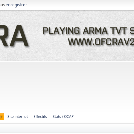
ous
enregistrer
.
r
Site internet
Effectifs
Stats / OCAP