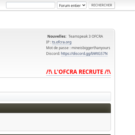
Nouvelles:
Teamspeak 3 OFCRA
IP :
ts.ofcra.org
Mot de passe : mineisbiggerthanyours
Discord:
https://discord.gg/bWtGS7N
/!\ L'OFCRA RECRUTE /!\