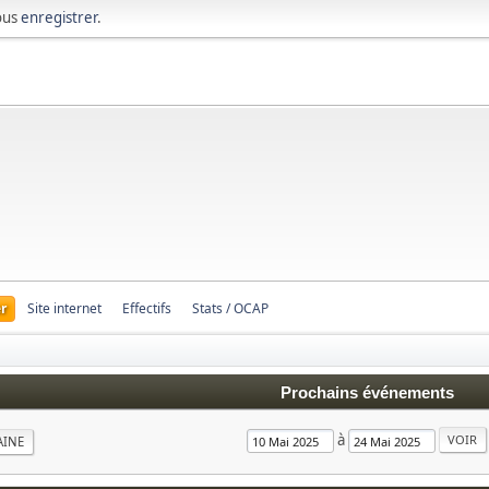
ous
enregistrer
.
r
Site internet
Effectifs
Stats / OCAP
Prochains événements
à
AINE