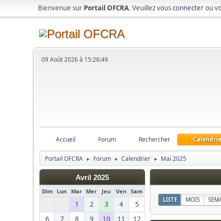
Bienvenue sur
Portail OFCRA
. Veuillez vous
connecter
ou v
09 Août 2026 à 15:26:49
Accueil
Forum
Rechercher
Calendrie
Portail OFCRA
Forum
Calendrier
Mai 2025
►
►
►
Avril 2025
Dim
Lun
Mar
Mer
Jeu
Ven
Sam
LISTE
MOIS
SEM
1
2
3
4
5
6
7
8
9
10
11
12