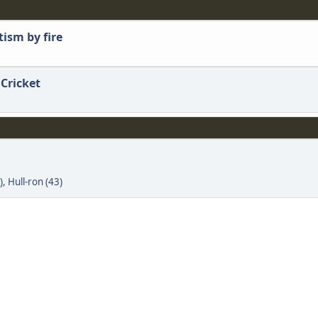
tism by fire
 Cricket
)
,
Hull-ron (43)