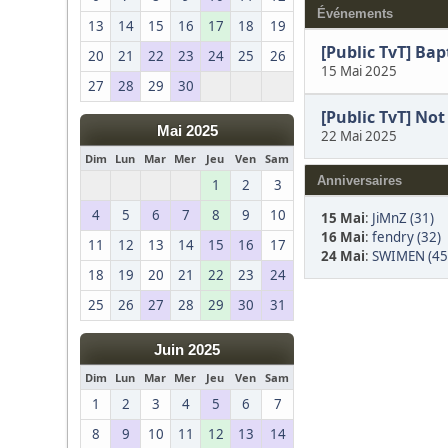
Événements
13
14
15
16
17
18
19
[Public TvT] Bap
20
21
22
23
24
25
26
15 Mai 2025
27
28
29
30
[Public TvT] Not
Mai 2025
22 Mai 2025
Dim
Lun
Mar
Mer
Jeu
Ven
Sam
Anniversaires
1
2
3
4
5
6
7
8
9
10
15 Mai
:
JiMnZ (31)
16 Mai
:
fendry (32)
11
12
13
14
15
16
17
24 Mai
:
SWIMEN (45
18
19
20
21
22
23
24
25
26
27
28
29
30
31
Juin 2025
Dim
Lun
Mar
Mer
Jeu
Ven
Sam
1
2
3
4
5
6
7
8
9
10
11
12
13
14