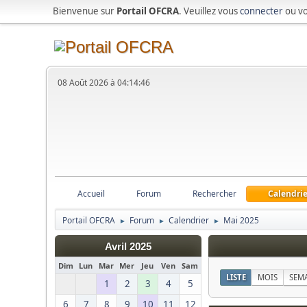
Bienvenue sur
Portail OFCRA
. Veuillez vous
connecter
ou v
08 Août 2026 à 04:14:46
Accueil
Forum
Rechercher
Calendrie
Portail OFCRA
Forum
Calendrier
Mai 2025
►
►
►
Avril 2025
Dim
Lun
Mar
Mer
Jeu
Ven
Sam
LISTE
MOIS
SEM
1
2
3
4
5
6
7
8
9
10
11
12