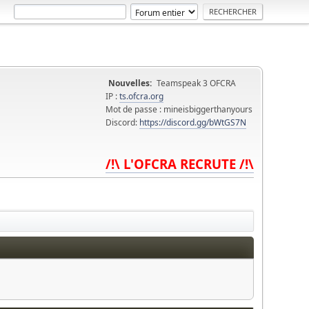
Nouvelles:
Teamspeak 3 OFCRA
IP :
ts.ofcra.org
Mot de passe : mineisbiggerthanyours
Discord:
https://discord.gg/bWtGS7N
/!\ L'OFCRA RECRUTE /!\