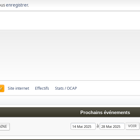
ous
enregistrer
.
r
Site internet
Effectifs
Stats / OCAP
Prochains événements
à
AINE