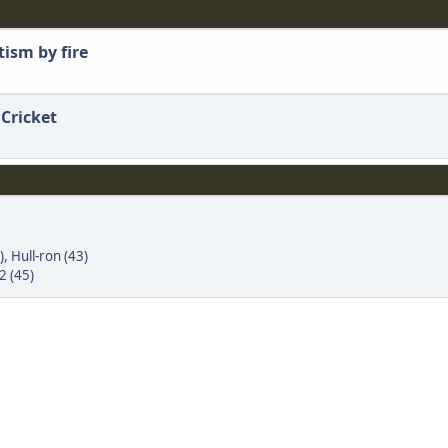
tism by fire
 Cricket
)
,
Hull-ron (43)
2 (45)