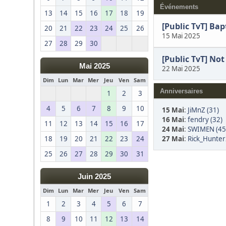
Événements
13
14
15
16
17
18
19
[Public TvT] Bap
20
21
22
23
24
25
26
15 Mai 2025
27
28
29
30
[Public TvT] Not
Mai 2025
22 Mai 2025
Dim
Lun
Mar
Mer
Jeu
Ven
Sam
Anniversaires
1
2
3
4
5
6
7
8
9
10
15 Mai
:
JiMnZ (31)
16 Mai
:
fendry (32)
11
12
13
14
15
16
17
24 Mai
:
SWIMEN (45
27 Mai
:
Rick_Hunter
18
19
20
21
22
23
24
25
26
27
28
29
30
31
Juin 2025
Dim
Lun
Mar
Mer
Jeu
Ven
Sam
1
2
3
4
5
6
7
8
9
10
11
12
13
14