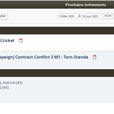
Prochains événements
à
AINE
 Cricket
mpaign] Contract Conflict 3 M1 : Torn Standa
)
,
Hull-ron (43)
2 (45)