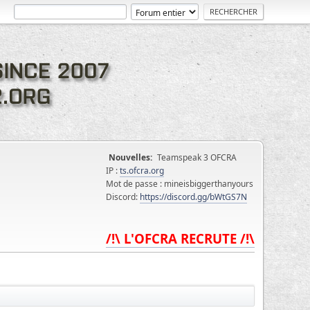
Nouvelles:
Teamspeak 3 OFCRA
IP :
ts.ofcra.org
Mot de passe : mineisbiggerthanyours
Discord:
https://discord.gg/bWtGS7N
/!\ L'OFCRA RECRUTE /!\