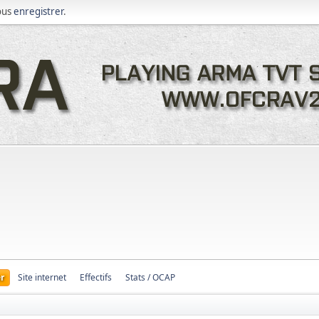
ous
enregistrer
.
r
Site internet
Effectifs
Stats / OCAP