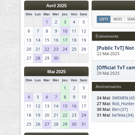
Avril 2025
Dim
Lun
Mar
Mer
Jeu
Ven
Sam
LISTE
MOIS
SEM
1
2
3
4
5
6
7
8
9
10
11
12
Événements
13
14
15
16
17
18
19
[Public TvT] Not
20
21
22
23
24
25
26
22 Mai 2025
27
28
29
30
[Official TvT ca
Mai 2025
29 Mai 2025
Dim
Lun
Mar
Mer
Jeu
Ven
Sam
Anniversaires
1
2
3
4
5
6
7
8
9
10
24 Mai
:
SWIMEN (45
27 Mai
:
Rick_Hunter
11
12
13
14
15
16
17
30 Mai
:
Ben (37)
31 Mai
:
beTeka (34)
18
19
20
21
22
23
24
25
26
27
28
29
30
31