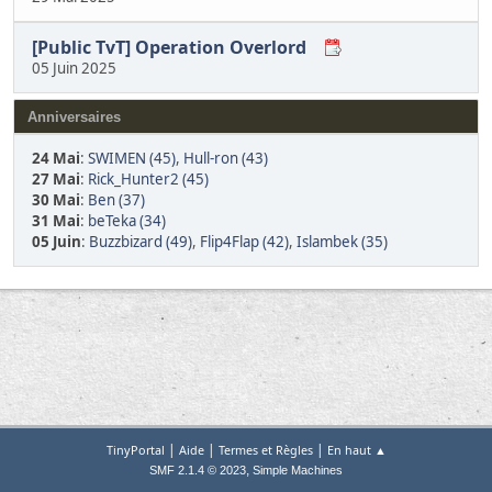
[Public TvT] Operation Overlord
05 Juin 2025
Anniversaires
24 Mai
:
SWIMEN (45)
,
Hull-ron (43)
27 Mai
:
Rick_Hunter2 (45)
30 Mai
:
Ben (37)
31 Mai
:
beTeka (34)
05 Juin
:
Buzzbizard (49)
,
Flip4Flap (42)
,
Islambek (35)
|
|
|
TinyPortal
Aide
Termes et Règles
En haut ▲
,
SMF 2.1.4 © 2023
Simple Machines