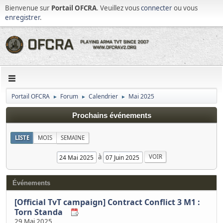
Bienvenue sur
Portail OFCRA
. Veuillez vous
connecter
ou vous
enregistrer
.
Portail OFCRA
Forum
Calendrier
Mai 2025
►
►
►
Prochains événements
LISTE
MOIS
SEMAINE
à
Événements
[Official TvT campaign] Contract Conflict 3 M1 :
Torn Standa
29 Mai 2025