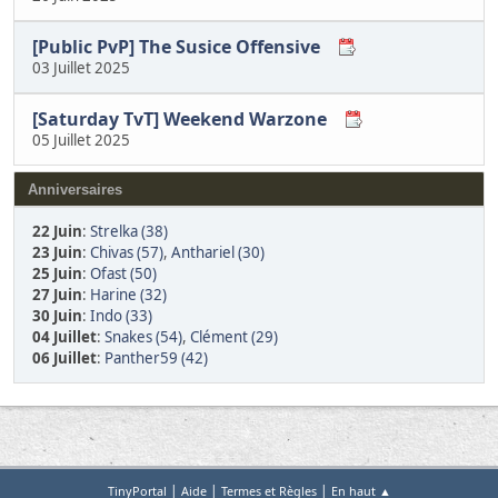
[Public PvP] The Susice Offensive
03 Juillet 2025
[Saturday TvT] Weekend Warzone
05 Juillet 2025
Anniversaires
22 Juin
:
Strelka (38)
23 Juin
:
Chivas (57)
,
Anthariel (30)
25 Juin
:
Ofast (50)
27 Juin
:
Harine (32)
30 Juin
:
Indo (33)
04 Juillet
:
Snakes (54)
,
Clément (29)
06 Juillet
:
Panther59 (42)
|
|
|
TinyPortal
Aide
Termes et Règles
En haut ▲