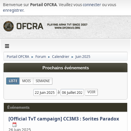
Bienvenue sur
Portail OFCRA
. Veuillez vous
connecter
ou vous
enregistrer
.
Portail OFCRA
Forum
Calendrier
Juin 2025
►
►
►
Prochains événements
LISTE
MOIS
SEMAINE
à
Événements
[Official TvT campaign] CC3M3 : Sorites Paradox
26 Juin 2025