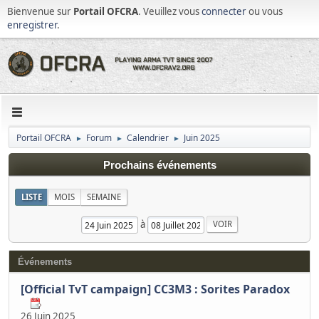
Bienvenue sur
Portail OFCRA
. Veuillez vous
connecter
ou vous
enregistrer
.
Portail OFCRA
Forum
Calendrier
Juin 2025
►
►
►
Prochains événements
LISTE
MOIS
SEMAINE
à
Événements
[Official TvT campaign] CC3M3 : Sorites Paradox
26 Juin 2025