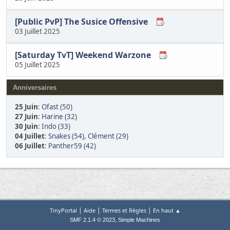
[Public PvP] The Susice Offensive
03 Juillet 2025
[Saturday TvT] Weekend Warzone
05 Juillet 2025
Anniversaires
25 Juin
:
Ofast (50)
27 Juin
:
Harine (32)
30 Juin
:
Indo (33)
04 Juillet
:
Snakes (54)
,
Clément (29)
06 Juillet
:
Panther59 (42)
|
|
|
TinyPortal
Aide
Termes et Règles
En haut ▲
,
SMF 2.1.4 © 2023
Simple Machines