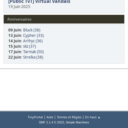
[Public TvT] Virtual Vandals
19 Juin 2025
Anniversaires
09 Juin
:
Bluck (38)
13 Juin
:
Cypher (33)
14 Juin
:
Arthyc (36)
15 Juin
:
sliz (37)
17 Juin
:
Tarmak (50)
22 Juin
:
Strelka (38)
|
|
|
TinyPortal
Aide
Termes et Règles
En haut ▲
,
SMF 2.1.4 © 2023
Simple Machines