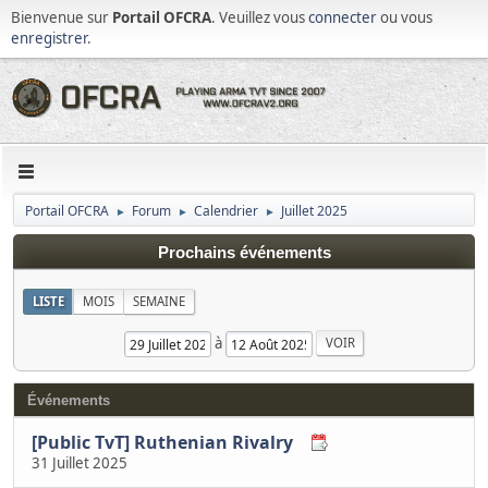
Bienvenue sur
Portail OFCRA
. Veuillez vous
connecter
ou vous
enregistrer
.
Portail OFCRA
Forum
Calendrier
Juillet 2025
►
►
►
Prochains événements
LISTE
MOIS
SEMAINE
à
Événements
[Public TvT] Ruthenian Rivalry
31 Juillet 2025