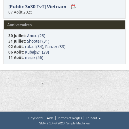
[Public 3x30 TvT] Vietnam
07 Août 2025
Anniversaires
30 Juillet
:
Anox. (28)
31 Juillet
:
Shooter (31)
02 Août
:
rafael (34)
,
Panzer (33)
06 Août
:
Kubajs21 (29)
11 Août
:
majax (56)
|
|
|
TinyPortal
Aide
Termes et Règles
En haut ▲
,
SMF 2.1.4 © 2023
Simple Machines