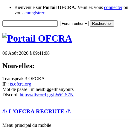
Bienvenue sur
Portail OFCRA
. Veuillez vous
connecter
ou
vous
enregistrer
.
06 Août 2026 à 09:41:08
Nouvelles:
Teamspeak 3 OFCRA
IP :
ts.ofcra.org
Mot de passe : mineisbiggerthanyours
Discord:
https://discord.gg/bWtGS7N
/!\ L'OFCRA RECRUTE /!\
Menu principal du mobile