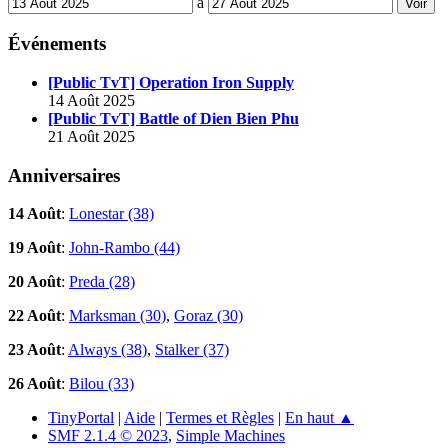
à
Événements
[Public TvT] Operation Iron Supply
14 Août 2025
[Public TvT] Battle of Dien Bien Phu
21 Août 2025
Anniversaires
14 Août
:
Lonestar (38)
19 Août
:
John-Rambo (44)
20 Août
:
Preda (28)
22 Août
:
Marksman (30)
,
Goraz (30)
23 Août
:
Always (38)
,
Stalker (37)
26 Août
:
Bilou (33)
TinyPortal
|
Aide
|
Termes et Règles
|
En haut ▲
SMF 2.1.4 © 2023
,
Simple Machines