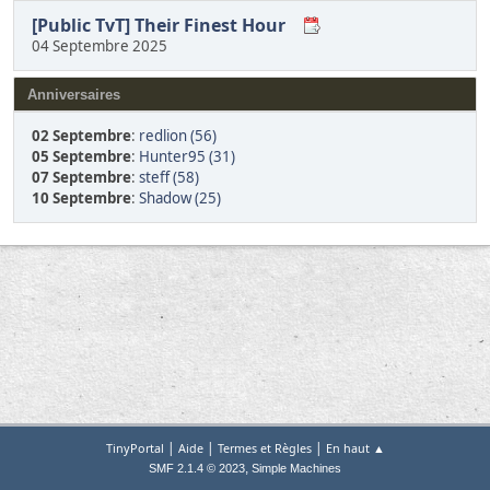
[Public TvT] Their Finest Hour
04 Septembre 2025
Anniversaires
02 Septembre
:
redlion (56)
05 Septembre
:
Hunter95 (31)
07 Septembre
:
steff (58)
10 Septembre
:
Shadow (25)
|
|
|
TinyPortal
Aide
Termes et Règles
En haut ▲
,
SMF 2.1.4 © 2023
Simple Machines