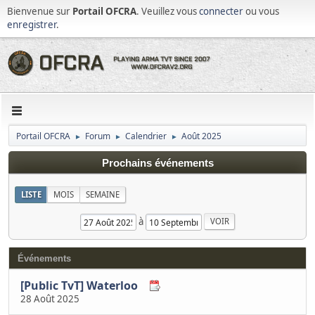
Bienvenue sur
Portail OFCRA
. Veuillez vous
connecter
ou vous
enregistrer
.
Portail OFCRA
Forum
Calendrier
Août 2025
►
►
►
Prochains événements
LISTE
MOIS
SEMAINE
à
Événements
[Public TvT] Waterloo
28 Août 2025