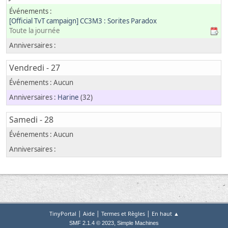
[Official TvT campaign] CC3M3 : Sorites Paradox
Toute la journée
Vendredi - 27
Harine
(32)
Samedi - 28
|
|
|
TinyPortal
Aide
Termes et Règles
En haut ▲
,
SMF 2.1.4 © 2023
Simple Machines