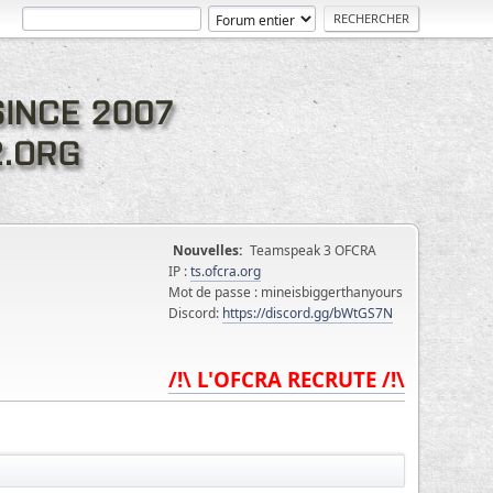
Nouvelles:
Teamspeak 3 OFCRA
IP :
ts.ofcra.org
Mot de passe : mineisbiggerthanyours
Discord:
https://discord.gg/bWtGS7N
/!\ L'OFCRA RECRUTE /!\