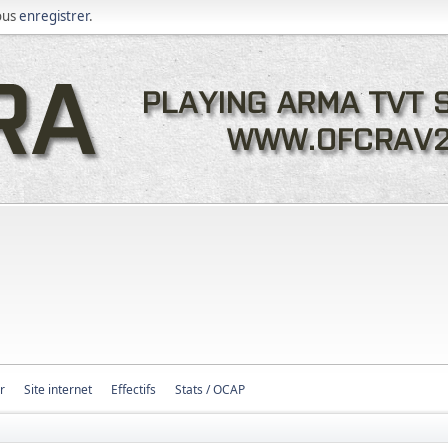
ous
enregistrer
.
r
Site internet
Effectifs
Stats / OCAP