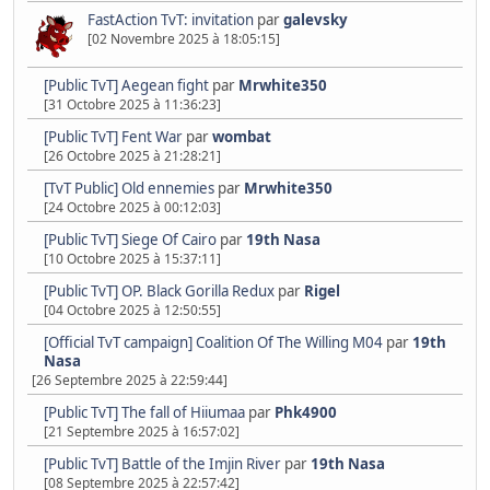
FastAction TvT: invitation
par
galevsky
[02 Novembre 2025 à 18:05:15]
[Public TvT] Aegean fight
par
Mrwhite350
[31 Octobre 2025 à 11:36:23]
[Public TvT] Fent War
par
wombat
[26 Octobre 2025 à 21:28:21]
[TvT Public] Old ennemies
par
Mrwhite350
[24 Octobre 2025 à 00:12:03]
[Public TvT] Siege Of Cairo
par
19th Nasa
[10 Octobre 2025 à 15:37:11]
[Public TvT] OP. Black Gorilla Redux
par
Rigel
[04 Octobre 2025 à 12:50:55]
[Official TvT campaign] Coalition Of The Willing M04
par
19th
Nasa
[26 Septembre 2025 à 22:59:44]
[Public TvT] The fall of Hiiumaa
par
Phk4900
[21 Septembre 2025 à 16:57:02]
[Public TvT] Battle of the Imjin River
par
19th Nasa
[08 Septembre 2025 à 22:57:42]