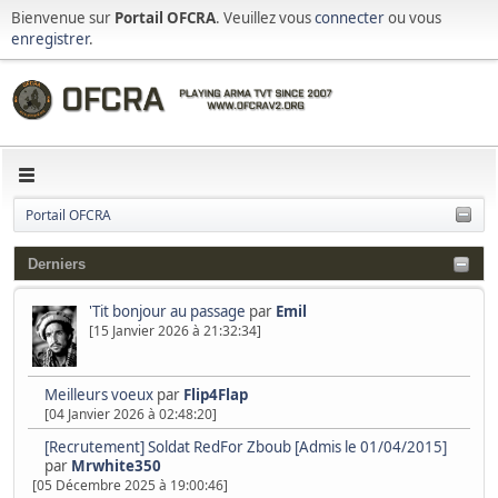
Bienvenue sur
Portail OFCRA
. Veuillez vous
connecter
ou vous
enregistrer
.
Portail OFCRA
Derniers
'Tit bonjour au passage
par
Emil
[15 Janvier 2026 à 21:32:34]
Meilleurs voeux
par
Flip4Flap
[04 Janvier 2026 à 02:48:20]
[Recrutement] Soldat RedFor Zboub [Admis le 01/04/2015]
par
Mrwhite350
[05 Décembre 2025 à 19:00:46]