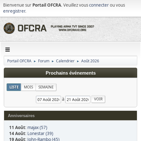
Bienvenue sur
Portail OFCRA
. Veuillez vous
connecter
ou vous
enregistrer
.
Portail OFCRA
Forum
Calendrier
Août 2026
►
►
►
Prochains événements
LISTE
MOIS
SEMAINE
à
Anniversaires
11 Août
:
majax (57)
14 Août
:
Lonestar (39)
19 Août
:
John-Rambo (45)