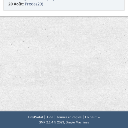
20 Août
:
Preda (29)
|
|
|
TinyPortal
Aide
Termes et Règles
En haut ▲
,
SMF 2.1.4 © 2023
Simple Machines