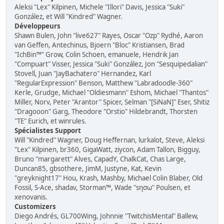
Aleksi "Lex" Kilpinen, Michele "Illori" Davis, Jessica "Suki"
González, et Will "Kindred" Wagner.
Développeurs
Shawn Bulen, John "live627" Rayes, Oscar "Ozp" Rydhé, Aaron
van Geffen, Antechinus, Bjoern "Bloc" Kristiansen, Brad
"IchBin™" Grow, Colin Schoen, emanuele, Hendrik Jan
"Compuart" Visser, Jessica "Suki" González, Jon "Sesquipedalian"
Stovell, Juan "JayBachatero" Hernandez, Karl
"RegularExpression" Benson, Matthew "Labradoodle-360"
Kerle, Grudge, Michael "Oldiesmann" Eshom, Michael "Thantos"
Miller, Norv, Peter "Arantor" Spicer, Selman "[SiNaN]" Eser, Shitiz
"Dragooon" Garg, Theodore "Orstio" Hildebrandt, Thorsten
"TE" Eurich, et winrules.
Spécialistes Support
Will "Kindred" Wagner, Doug Heffernan, lurkalot, Steve, Aleksi
"Lex" Kilpinen, br360, GigaWatt, ziycon, Adam Tallon, Bigguy,
Bruno "margarett" Alves, CapadY, ChalkCat, Chas Large,
Duncan85, gbsothere, JimM, Justyne, Kat, Kevin
"greyknight17" Hou, Krash, Mashby, Michael Colin Blaber, Old
Fossil, S-Ace, shadav, Storman™, Wade "sησω" Poulsen, et
xenovanis.
Customizers
Diego Andrés, GL700Wing, Johnnie "TwitchisMental" Ballew,