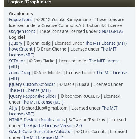
Logiciel/Graphiques
Graphiques
Fugue Icons
| © 2012 Yusuke Kamiyamane | These icons are
licensed under a Creative Commons Attribution 3.0 License
Oxygen Icons
| These icons are licensed under
GNU LGPLv3
Logiciel
JQuery
| © John Resig | Licensed under
The MIT License (MIT)
hoverIntent
| © Brian Cherne | Licensed under
The MIT
License (MIT)
SCEditor
| © Sam Clarke | Licensed under
The MIT License
(MIT)
animaDrag
| © Abel Mohler | Licensed under
The MIT License
(MIT)
jQuery Custom Scrollbar
| © Maciej Zubala | Licensed under
The MIT License (MIT)
jQuery Responsive Slider
| © booncon ROCKETS | Licensed
under
The MIT License (MIT)
At.js
| © chord.luo@gmail.com | Licensed under
The MIT
License (MIT)
HTML5 Desktop Notifications
| © Tsvetan Tsvetkov | Licensed
under
The Apache License Version 2.0
GAuth Code Generator/Validator
| © Chris Cornutt | Licensed
under
The MIT License (MIT)