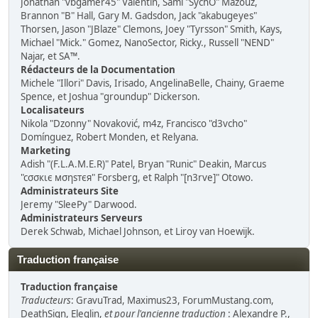
Jonathan "vbgamer45" Valentin, Sami "SychO" Mazouz,
Brannon "B" Hall, Gary M. Gadsdon, Jack "akabugeyes"
Thorsen, Jason "JBlaze" Clemons, Joey "Tyrsson" Smith, Kays,
Michael "Mick." Gomez, NanoSector, Ricky., Russell "NEND"
Najar, et SA™.
Rédacteurs de la Documentation
Michele "Illori" Davis, Irisado, AngelinaBelle, Chainy, Graeme
Spence, et Joshua "groundup" Dickerson.
Localisateurs
Nikola "Dzonny" Novaković, m4z, Francisco "d3vcho"
Domínguez, Robert Monden, et Relyana.
Marketing
Adish "(F.L.A.M.E.R)" Patel, Bryan "Runic" Deakin, Marcus
"cσσкιє мσηѕтєя" Forsberg, et Ralph "[n3rve]" Otowo.
Administrateurs Site
Jeremy "SleePy" Darwood.
Administrateurs Serveurs
Derek Schwab, Michael Johnson, et Liroy van Hoewijk.
Traduction française
Traduction française
Traducteurs
: GravuTrad, Maximus23, ForumMustang.com,
DeathSign, Eleglin,
et pour l'ancienne traduction
: Alexandre P.,