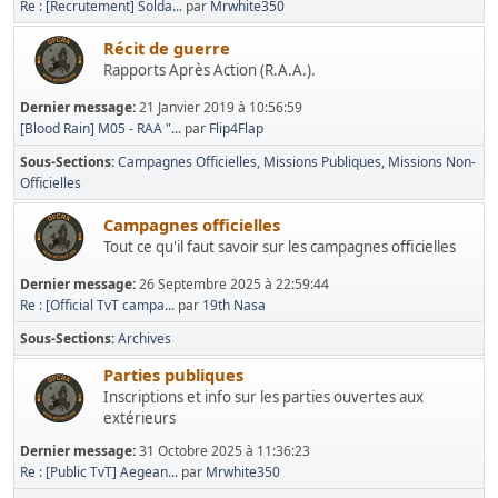
Re : [Recrutement] Solda...
par
Mrwhite350
Récit de guerre
Rapports Après Action (R.A.A.).
Dernier message:
21 Janvier 2019 à 10:56:59
[Blood Rain] M05 - RAA "...
par
Flip4Flap
Sous-Sections
Campagnes Officielles
Missions Publiques
Missions Non-
Officielles
Campagnes officielles
Tout ce qu'il faut savoir sur les campagnes officielles
Dernier message:
26 Septembre 2025 à 22:59:44
Re : [Official TvT campa...
par
19th Nasa
Sous-Sections
Archives
Parties publiques
Inscriptions et info sur les parties ouvertes aux
extérieurs
Dernier message:
31 Octobre 2025 à 11:36:23
Re : [Public TvT] Aegean...
par
Mrwhite350