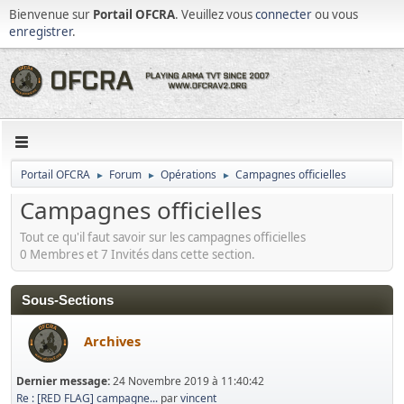
Bienvenue sur
Portail OFCRA
. Veuillez vous
connecter
ou vous
enregistrer
.
Portail OFCRA
Forum
Opérations
Campagnes officielles
►
►
►
Campagnes officielles
Tout ce qu'il faut savoir sur les campagnes officielles
0 Membres et 7 Invités dans cette section.
Sous-Sections
Archives
Dernier message:
24 Novembre 2019 à 11:40:42
Re : [RED FLAG] campagne...
par
vincent