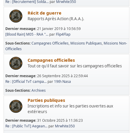
Re : [Recrutement] Solda...
par
Mrwhite350
Récit de guerre
Rapports Après Action (R.A.A.).
Dernier message:
21 Janvier 2019 à 10:56:59
[Blood Rain] M05 - RAA "...
par
Flip4Flap
Sous-Sections
Campagnes Officielles
Missions Publiques
Missions Non-
Officielles
Campagnes officielles
Tout ce qu'il faut savoir sur les campagnes officielles
Dernier message:
26 Septembre 2025 à 22:59:44
Re : [Official TvT campa...
par
19th Nasa
Sous-Sections
Archives
Parties publiques
Inscriptions et info sur les parties ouvertes aux
extérieurs
Dernier message:
31 Octobre 2025 à 11:36:23
Re : [Public TvT] Aegean...
par
Mrwhite350