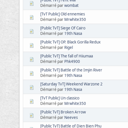
[Public TvT] Fent War
Démarré par
wombat
[TvT Public] Old ennemies
Démarré par
Mrwhite350
[Public TvT] Siege Of Cairo
Démarré par
19th Nasa
[Public TvT] OP. Black Gorilla Redux
Démarré par
Rigel
[Public TvT] The fall of Hiiumaa
Démarré par
Phk4900
[Public TvT] Battle of the Imjin River
Démarré par
19th Nasa
[Saturday TvT] Weekend Warzone 2
Démarré par
19th Nasa
[TvT Public] Un classico
Démarré par
Mrwhite350
[Public TvT] Broken Arrow
Démarré par
Neeves
[Public TvT] Battle of Dien Bien Phu