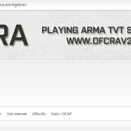
ous
enregistrer
.
r
Site internet
Effectifs
Stats / OCAP