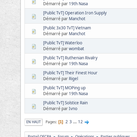
Démarré par
19th Nasa
[Public TvT] Operation Iron Supply
Démarré par
Manchot
[Public 3x30 TvT] Vietnam
Démarré par
Manchot
[Public TvT] Waterloo
Démarré par
wombat
[Public TvT] Ruthenian Rivalry
Démarré par
19th Nasa
[Public TvT] Their Finest Hour
Démarré par
Rigel
[Public TvT] MOPing up
Démarré par
19th Nasa
[Public TvT] Solstice Rain
Démarré par
Ivno
2
3
...
12
Pages
EN HAUT
1
Portail OFCRA
Forum
Opérations
Parties publiques
►
►
►