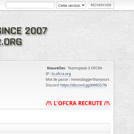
Nouvelles:
Teamspeak 3 OFCRA
IP :
ts.ofcra.org
Mot de passe : mineisbiggerthanyours
Discord:
https://discord.gg/bWtGS7N
/!\ L'OFCRA RECRUTE /!\