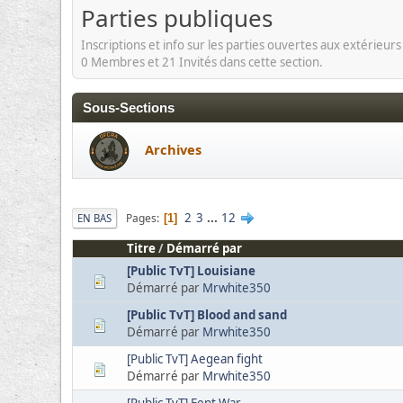
Parties publiques
Inscriptions et info sur les parties ouvertes aux extérieurs
0 Membres et 21 Invités dans cette section.
Sous-Sections
Archives
2
3
...
12
Pages
EN BAS
1
Titre
/
Démarré par
[Public TvT] Louisiane
Démarré par
Mrwhite350
[Public TvT] Blood and sand
Démarré par
Mrwhite350
[Public TvT] Aegean fight
Démarré par
Mrwhite350