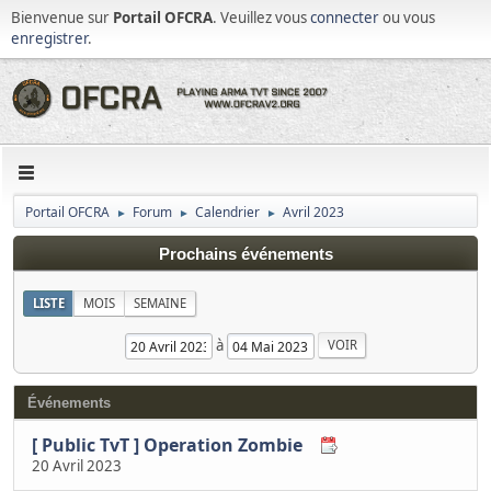
Bienvenue sur
Portail OFCRA
. Veuillez vous
connecter
ou vous
enregistrer
.
Portail OFCRA
Forum
Calendrier
Avril 2023
►
►
►
Prochains événements
LISTE
MOIS
SEMAINE
à
Événements
[ Public TvT ] Operation Zombie
20 Avril 2023