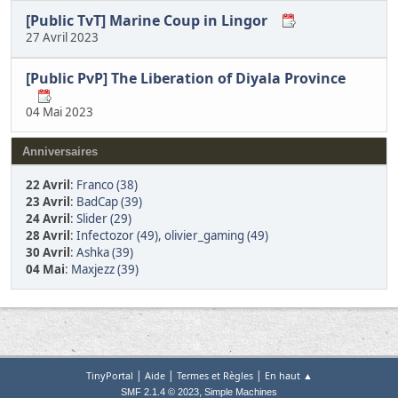
[Public TvT] Marine Coup in Lingor
27 Avril 2023
[Public PvP] The Liberation of Diyala Province
04 Mai 2023
Anniversaires
22 Avril
:
Franco (38)
23 Avril
:
BadCap (39)
24 Avril
:
Slider (29)
28 Avril
:
Infectozor (49)
,
olivier_gaming (49)
30 Avril
:
Ashka (39)
04 Mai
:
Maxjezz (39)
|
|
|
TinyPortal
Aide
Termes et Règles
En haut ▲
,
SMF 2.1.4 © 2023
Simple Machines