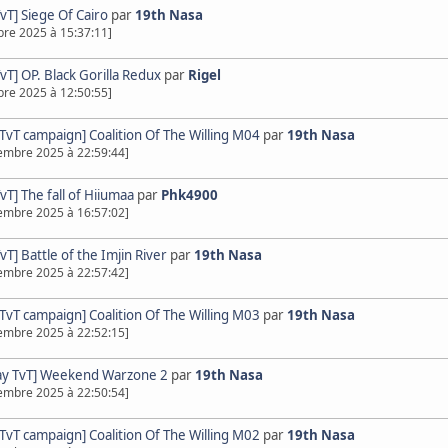
TvT] Siege Of Cairo
par
19th Nasa
bre 2025 à 15:37:11]
TvT] OP. Black Gorilla Redux
par
Rigel
bre 2025 à 12:50:55]
l TvT campaign] Coalition Of The Willing M04
par
19th Nasa
embre 2025 à 22:59:44]
TvT] The fall of Hiiumaa
par
Phk4900
embre 2025 à 16:57:02]
TvT] Battle of the Imjin River
par
19th Nasa
embre 2025 à 22:57:42]
l TvT campaign] Coalition Of The Willing M03
par
19th Nasa
embre 2025 à 22:52:15]
ay TvT] Weekend Warzone 2
par
19th Nasa
embre 2025 à 22:50:54]
l TvT campaign] Coalition Of The Willing M02
par
19th Nasa