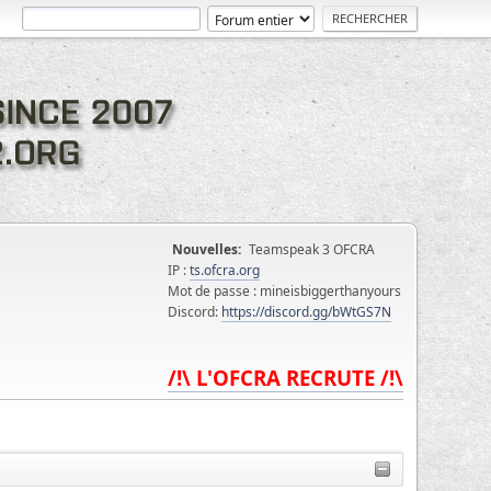
Nouvelles:
Teamspeak 3 OFCRA
IP :
ts.ofcra.org
Mot de passe : mineisbiggerthanyours
Discord:
https://discord.gg/bWtGS7N
/!\ L'OFCRA RECRUTE /!\