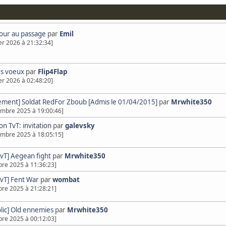
jour au passage
par
Emil
ier 2026 à 21:32:34]
rs voeux
par
Flip4Flap
ier 2026 à 02:48:20]
ement] Soldat RedFor Zboub [Admis le 01/04/2015]
par
Mrwhite350
mbre 2025 à 19:00:46]
on TvT: invitation
par
galevsky
mbre 2025 à 18:05:15]
TvT] Aegean fight
par
Mrwhite350
bre 2025 à 11:36:23]
TvT] Fent War
par
wombat
bre 2025 à 21:28:21]
blic] Old ennemies
par
Mrwhite350
bre 2025 à 00:12:03]