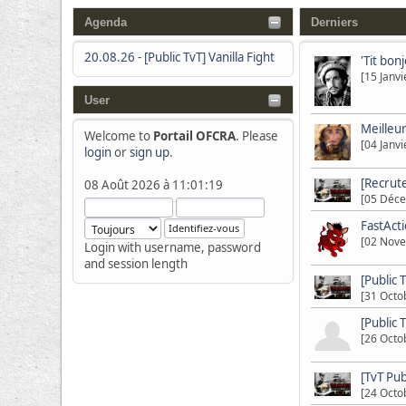
Agenda
Derniers
20.08.26
-
[Public TvT] Vanilla Fight
'Tit bon
[15 Janv
User
Meilleu
Welcome to
Portail OFCRA
. Please
[04 Janv
login
or
sign up
.
[Recrut
08 Août 2026 à 11:01:19
[05 Déce
FastActi
[02 Nove
Login with username, password
and session length
[Public 
[31 Octo
[Public 
[26 Octo
[TvT Pu
[24 Octo