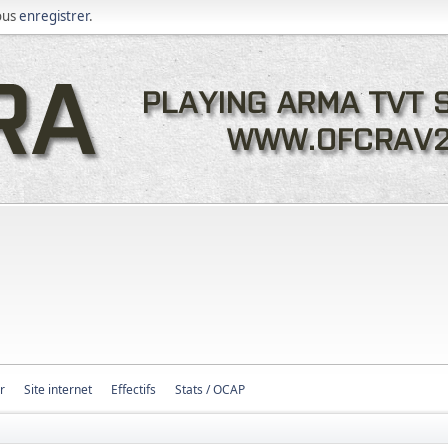
ous
enregistrer
.
r
Site internet
Effectifs
Stats / OCAP