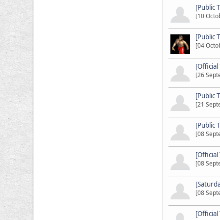
[Public 
[10 Octo
[Public 
[04 Octo
[Officia
[26 Sept
[Public 
[21 Sept
[Public 
[08 Sept
[Officia
[08 Sept
[Saturd
[08 Sept
[Officia