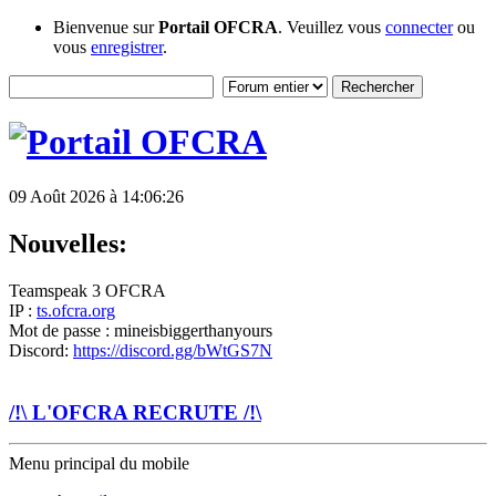
Bienvenue sur
Portail OFCRA
. Veuillez vous
connecter
ou
vous
enregistrer
.
09 Août 2026 à 14:06:26
Nouvelles:
Teamspeak 3 OFCRA
IP :
ts.ofcra.org
Mot de passe : mineisbiggerthanyours
Discord:
https://discord.gg/bWtGS7N
/!\ L'OFCRA RECRUTE /!\
Menu principal du mobile