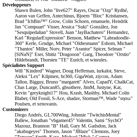
Développeurs
Shawn Bulen, John "live627" Rayes, Oscar "Ozp" Rydhé,
Aaron van Geffen, Antechinus, Bjoern "Bloc" Kristiansen,
Brad "IchBin™" Grow, Colin Schoen, emanuele, Hendrik
Jan "Compuart" Visser, Jessica "Suki" González, Jon
"Sesquipedalian" Stovell, Juan "JayBachatero" Hernandez,
Karl "RegularExpression" Benson, Matthew "Labradoodle-
360" Kerle, Grudge, Michael "Oldiesmann" Eshom, Michael
"Thantos" Miller, Norv, Peter "Arantor" Spicer, Selman "
[SiNaN]" Eser, Shitiz "Dragooon" Garg, Theodore "Orstio"
Hildebrandt, Thorsten "TE" Eurich, et winrules.
Spécialistes Support
Will "Kindred" Wagner, Doug Heffernan, lurkalot, Steve,
Aleksi "Lex" Kilpinen, br360, GigaWatt, ziycon, Adam
Tallon, Bigguy, Bruno "margarett" Alves, CapadY, ChalkCat,
Chas Large, Duncan85, gbsothere, JimM, Justyne, Kat,
Kevin "greyknight17" Hou, Krash, Mashby, Michael Colin
Blaber, Old Fossil, S-Ace, shadav, Storman™, Wade "sησω"
Poulsen, et xenovanis.
Customizers
Diego Andrés, GL700Wing, Johnnie "TwitchisMental"
Ballew, Jonathan "vbgamer45" Valentin, Sami "SychO"
Mazouz, Brannon "B" Hall, Gary M. Gadsdon, Jack
"akabugeyes" Thorsen, Jason "JBlaze" Clemons, Joey
"Tyrsson" Smith, Kays, Michael "Mick." Gomez,