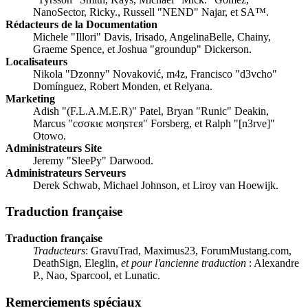
NanoSector, Ricky., Russell "NEND" Najar, et SA™.
Rédacteurs de la Documentation
Michele "Illori" Davis, Irisado, AngelinaBelle, Chainy,
Graeme Spence, et Joshua "groundup" Dickerson.
Localisateurs
Nikola "Dzonny" Novaković, m4z, Francisco "d3vcho"
Domínguez, Robert Monden, et Relyana.
Marketing
Adish "(F.L.A.M.E.R)" Patel, Bryan "Runic" Deakin,
Marcus "cσσкιє мσηѕтєя" Forsberg, et Ralph "[n3rve]"
Otowo.
Administrateurs Site
Jeremy "SleePy" Darwood.
Administrateurs Serveurs
Derek Schwab, Michael Johnson, et Liroy van Hoewijk.
Traduction française
Traduction française
Traducteurs
: GravuTrad, Maximus23, ForumMustang.com,
DeathSign, Eleglin,
et pour l'ancienne traduction
: Alexandre
P., Nao, Sparcool, et Lunatic.
Remerciements spéciaux