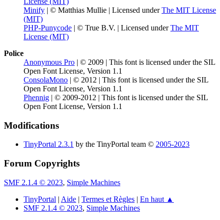
License (MIT)
Minify
| © Matthias Mullie | Licensed under
The MIT License
(MIT)
PHP-Punycode
| © True B.V. | Licensed under
The MIT
License (MIT)
Police
Anonymous Pro
| © 2009 | This font is licensed under the SIL
Open Font License, Version 1.1
ConsolaMono
| © 2012 | This font is licensed under the SIL
Open Font License, Version 1.1
Phennig
| © 2009-2012 | This font is licensed under the SIL
Open Font License, Version 1.1
Modifications
TinyPortal 2.3.1
by the TinyPortal team ©
2005-2023
Forum Copyrights
SMF 2.1.4 © 2023
,
Simple Machines
TinyPortal
|
Aide
|
Termes et Règles
|
En haut ▲
SMF 2.1.4 © 2023
,
Simple Machines