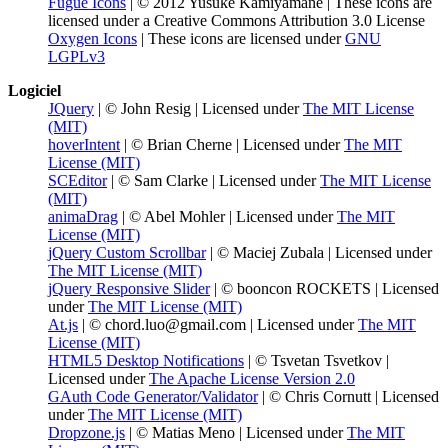
Fugue Icons
| © 2012 Yusuke Kamiyamane | These icons are
licensed under a Creative Commons Attribution 3.0 License
Oxygen Icons
| These icons are licensed under
GNU
LGPLv3
Logiciel
JQuery
| © John Resig | Licensed under
The MIT License
(MIT)
hoverIntent
| © Brian Cherne | Licensed under
The MIT
License (MIT)
SCEditor
| © Sam Clarke | Licensed under
The MIT License
(MIT)
animaDrag
| © Abel Mohler | Licensed under
The MIT
License (MIT)
jQuery Custom Scrollbar
| © Maciej Zubala | Licensed under
The MIT License (MIT)
jQuery Responsive Slider
| © booncon ROCKETS | Licensed
under
The MIT License (MIT)
At.js
| © chord.luo@gmail.com | Licensed under
The MIT
License (MIT)
HTML5 Desktop Notifications
| © Tsvetan Tsvetkov |
Licensed under
The Apache License Version 2.0
GAuth Code Generator/Validator
| © Chris Cornutt | Licensed
under
The MIT License (MIT)
Dropzone.js
| © Matias Meno | Licensed under
The MIT