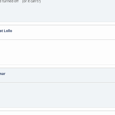
 turned off (or it can't?)
at Lollo
amar