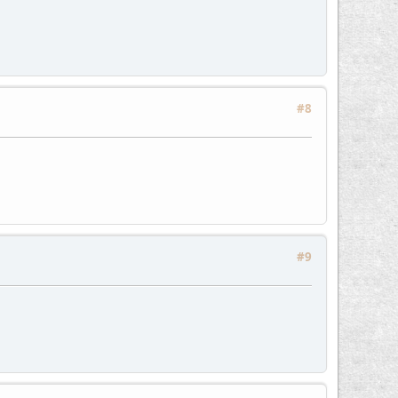
#8
#9