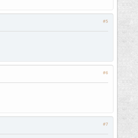
#5
#6
#7