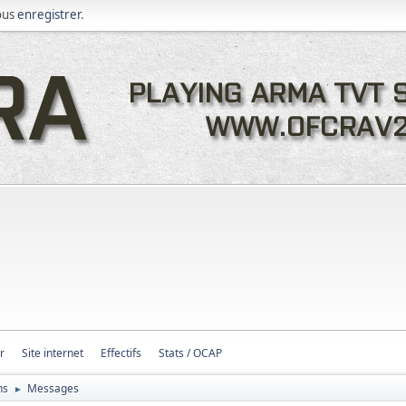
ous
enregistrer
.
r
Site internet
Effectifs
Stats / OCAP
ns
Messages
►