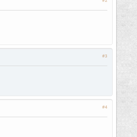
#2
#3
#4