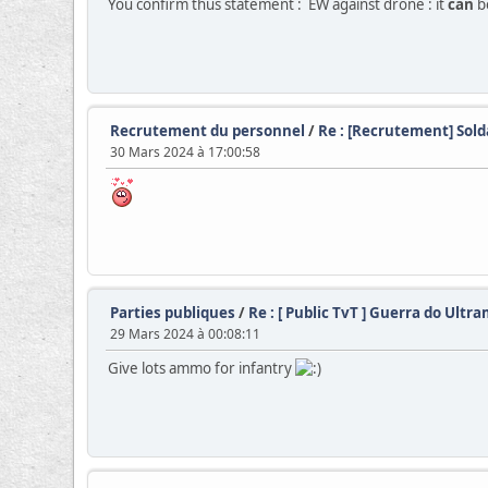
You confirm thus statement : EW against drone : it
can
be
Recrutement du personnel
/
Re : [Recrutement] Sold
30 Mars 2024 à 17:00:58
Parties publiques
/
Re : [ Public TvT ] Guerra do Ultr
29 Mars 2024 à 00:08:11
Give lots ammo for infantry