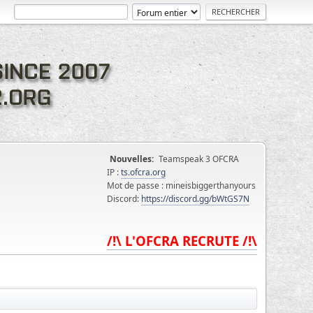
Nouvelles:
Teamspeak 3 OFCRA
IP :
ts.ofcra.org
Mot de passe : mineisbiggerthanyours
Discord:
https://discord.gg/bWtGS7N
/!\ L'OFCRA RECRUTE /!\