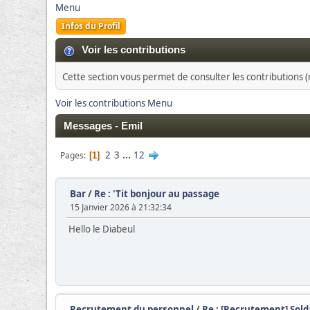
Menu
Infos du Profil
Voir les contributions
Cette section vous permet de consulter les contributions (m
Voir les contributions Menu
Messages - Emil
2
3
...
12
Pages
1
Bar
/
Re : 'Tit bonjour au passage
15 Janvier 2026 à 21:32:34
Hello le Diabeul
Recrutement du personnel
/
Re : [Recrutement] Sold