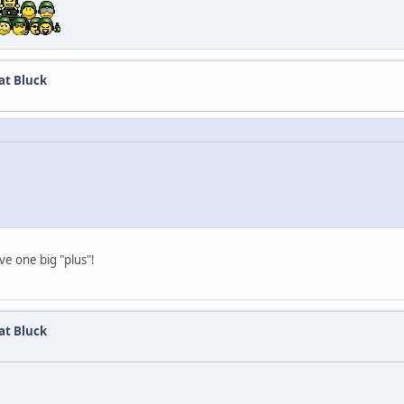
at Bluck
e one big "plus"!
at Bluck