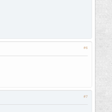
#6
#7