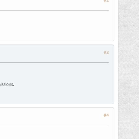
#2
#3
issions.
#4