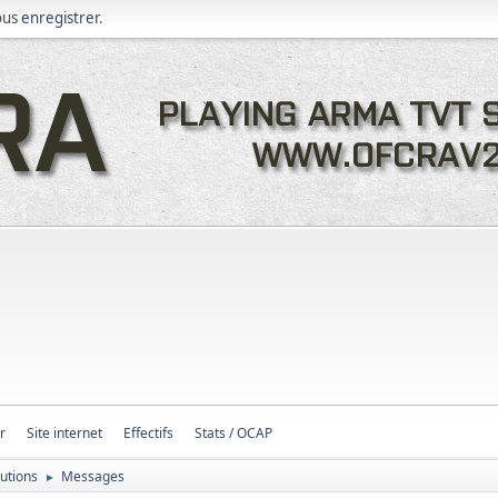
ous
enregistrer
.
r
Site internet
Effectifs
Stats / OCAP
butions
Messages
►