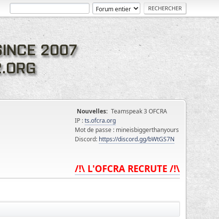
Nouvelles:
Teamspeak 3 OFCRA
IP :
ts.ofcra.org
Mot de passe : mineisbiggerthanyours
Discord:
https://discord.gg/bWtGS7N
/!\ L'OFCRA RECRUTE /!\