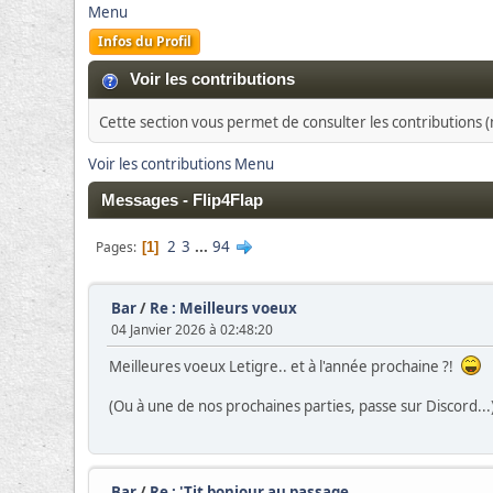
Menu
Infos du Profil
Voir les contributions
Cette section vous permet de consulter les contributions (m
Voir les contributions Menu
Messages - Flip4Flap
2
3
...
94
Pages
1
Bar
/
Re : Meilleurs voeux
04 Janvier 2026 à 02:48:20
Meilleures voeux Letigre.. et à l'année prochaine ?!
(Ou à une de nos prochaines parties, passe sur Discord...
Bar
/
Re : 'Tit bonjour au passage