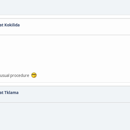
at Kokilida
he usual procedure
dat Tklama