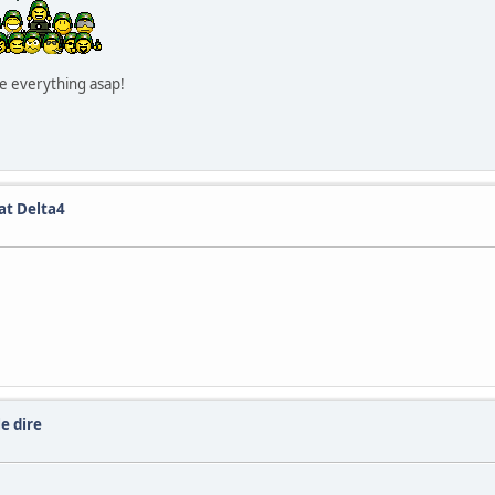
le everything asap!
at Delta4
le dire