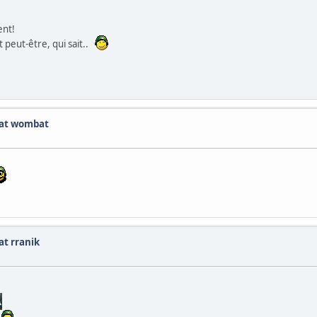
ent!
t peut-être, qui sait..
dat wombat
at rranik