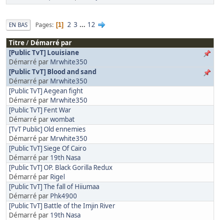
2
3
...
12
Pages
EN BAS
1
Titre
/
Démarré par
[Public TvT] Louisiane
Démarré par
Mrwhite350
[Public TvT] Blood and sand
Démarré par
Mrwhite350
[Public TvT] Aegean fight
Démarré par
Mrwhite350
[Public TvT] Fent War
Démarré par
wombat
[TvT Public] Old ennemies
Démarré par
Mrwhite350
[Public TvT] Siege Of Cairo
Démarré par
19th Nasa
[Public TvT] OP. Black Gorilla Redux
Démarré par
Rigel
[Public TvT] The fall of Hiiumaa
Démarré par
Phk4900
[Public TvT] Battle of the Imjin River
Démarré par
19th Nasa