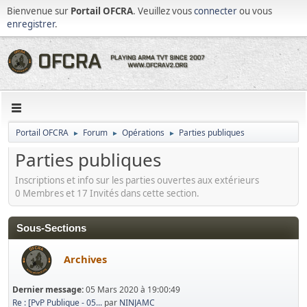
Bienvenue sur
Portail OFCRA
. Veuillez vous
connecter
ou vous
enregistrer
.
Portail OFCRA
Forum
Opérations
Parties publiques
►
►
►
Parties publiques
Inscriptions et info sur les parties ouvertes aux extérieurs
0 Membres et 17 Invités dans cette section.
Sous-Sections
Archives
Dernier message:
05 Mars 2020 à 19:00:49
Re : [PvP Publique - 05...
par
NINJAMC