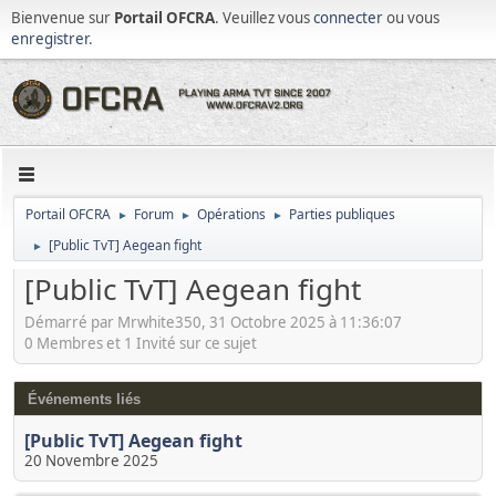
Bienvenue sur
Portail OFCRA
. Veuillez vous
connecter
ou vous
enregistrer
.
Portail OFCRA
Forum
Opérations
Parties publiques
►
►
►
[Public TvT] Aegean fight
►
[Public TvT] Aegean fight
Démarré par Mrwhite350, 31 Octobre 2025 à 11:36:07
0 Membres et 1 Invité sur ce sujet
Événements liés
[Public TvT] Aegean fight
20 Novembre 2025