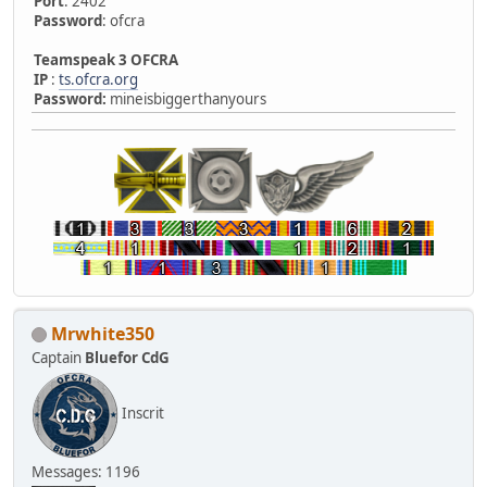
Port
: 2402
Password
: ofcra
Teamspeak 3 OFCRA
IP
:
ts.ofcra.org
Password:
mineisbiggerthanyours
Mrwhite350
Captain
Bluefor CdG
Inscrit
Messages: 1196