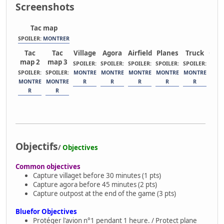
Screenshots
Tac map
SPOILER:
MONTRER
Tac
Tac
Village
Agora
Airfield
Planes
Truck
Out
map 2
map 3
SPOILER:
SPOILER:
SPOILER:
SPOILER:
SPOILER:
SPOI
SPOILER:
SPOILER:
MONTRE
MONTRE
MONTRE
MONTRE
MONTRE
MON
MONTRE
MONTRE
R
R
R
R
R
R
R
Objectifs
/
Objectives
Common objectives
Capture villaget before 30 minutes (1 pts)
Capture agora before 45 minutes (2 pts)
Capture outpost at the end of the game (3 pts)
Bluefor Objectives
Protéger l'avion n°1 pendant 1 heure. / Protect plane