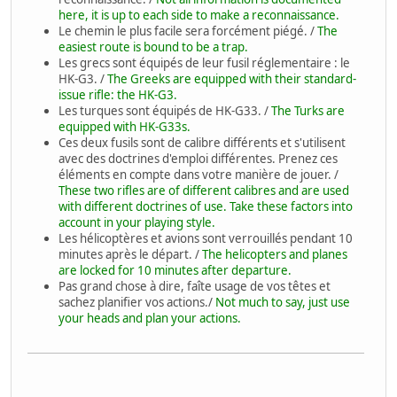
here, it is up to each side to make a reconnaissance.
Le chemin le plus facile sera forcément piégé. /
The
easiest route is bound to be a trap.
Les grecs sont équipés de leur fusil réglementaire : le
HK-G3. /
The Greeks are equipped with their standard-
issue rifle: the HK-G3.
Les turques sont équipés de HK-G33. /
The Turks are
equipped with HK-G33s.
Ces deux fusils sont de calibre différents et s'utilisent
avec des doctrines d'emploi différentes. Prenez ces
éléments en compte dans votre manière de jouer. /
These two rifles are of different calibres and are used
with different doctrines of use. Take these factors into
account in your playing style.
Les hélicoptères et avions sont verrouillés pendant 10
minutes après le départ. /
The helicopters and planes
are locked for 10 minutes after departure.
Pas grand chose à dire, faîte usage de vos têtes et
sachez planifier vos actions./
Not much to say, just use
your heads and plan your actions.