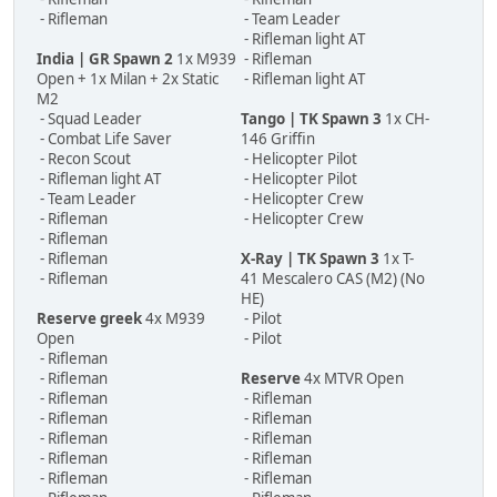
- Rifleman
- Team Leader
- Rifleman light AT
India | GR Spawn 2
1x M939
- Rifleman
Open + 1x Milan + 2x Static
- Rifleman light AT
M2
- Squad Leader
Tango | TK Spawn 3
1x CH-
- Combat Life Saver
146 Griffin
- Recon Scout
- Helicopter Pilot
- Rifleman light AT
- Helicopter Pilot
- Team Leader
- Helicopter Crew
- Rifleman
- Helicopter Crew
- Rifleman
- Rifleman
X-Ray | TK Spawn 3
1x T-
- Rifleman
41 Mescalero CAS (M2) (No
HE)
Reserve greek
4x M939
- Pilot
Open
- Pilot
- Rifleman
- Rifleman
Reserve
4x MTVR Open
- Rifleman
- Rifleman
- Rifleman
- Rifleman
- Rifleman
- Rifleman
- Rifleman
- Rifleman
- Rifleman
- Rifleman