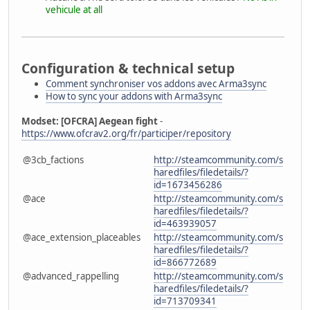
vehicule at all
Configuration & technical setup
Comment synchroniser vos addons avec Arma3sync
How to sync your addons with Arma3sync
Modset: [OFCRA] Aegean fight
-
https://www.ofcrav2.org/fr/participer/repository
@3cb_factions
http://steamcommunity.com/s
haredfiles/filedetails/?
id=1673456286
@ace
http://steamcommunity.com/s
haredfiles/filedetails/?
id=463939057
@ace_extension_placeables
http://steamcommunity.com/s
haredfiles/filedetails/?
id=866772689
@advanced_rappelling
http://steamcommunity.com/s
haredfiles/filedetails/?
id=713709341