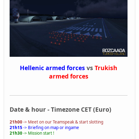
Hellenic armed forces
vs
Trukish
armed forces
Date & hour - Timezone CET (Euro)
21h00
-> Meet on our Teamspeak & start slotting
21h15
-> Briefing on map or ingame
21h30
-> Mission start !