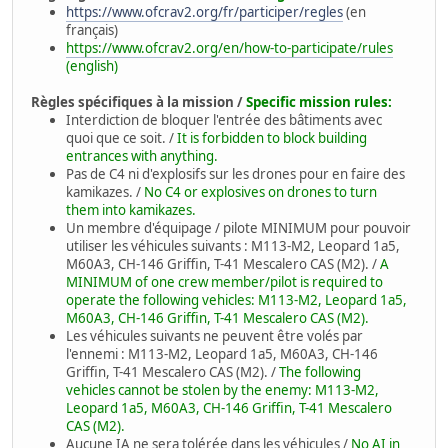
https://www.ofcrav2.org/fr/participer/regles
(en
français)
https://www.ofcrav2.org/en/how-to-participate/rules
(english)
Règles spécifiques à la mission /
Specific mission rules:
Interdiction de bloquer l'entrée des bâtiments avec
quoi que ce soit. /
It is forbidden to block building
entrances with anything.
Pas de C4 ni d'explosifs sur les drones pour en faire des
kamikazes. /
No C4 or explosives on drones to turn
them into kamikazes.
Un membre d'équipage / pilote MINIMUM pour pouvoir
utiliser les véhicules suivants : M113-M2, Leopard 1a5,
M60A3, CH-146 Griffin, T-41 Mescalero CAS (M2). /
A
MINIMUM of one crew member/pilot is required to
operate the following vehicles: M113-M2, Leopard 1a5,
M60A3, CH-146 Griffin, T-41 Mescalero CAS (M2).
Les véhicules suivants ne peuvent être volés par
l'ennemi : M113-M2, Leopard 1a5, M60A3, CH-146
Griffin, T-41 Mescalero CAS (M2). /
The following
vehicles cannot be stolen by the enemy: M113-M2,
Leopard 1a5, M60A3, CH-146 Griffin, T-41 Mescalero
CAS (M2).
Aucune IA ne sera tolérée dans les véhicules /
No AI in