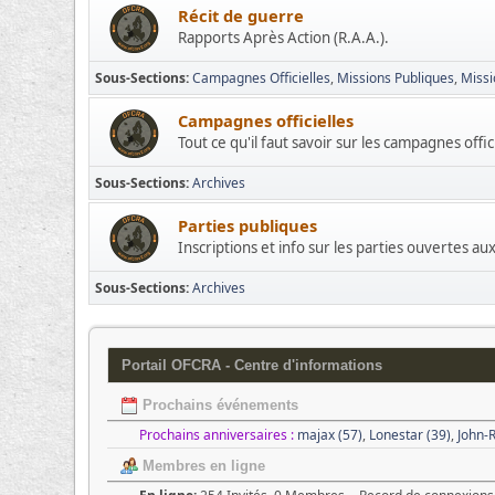
Récit de guerre
Rapports Après Action (R.A.A.).
Sous-Sections
Campagnes Officielles
Missions Publiques
Missi
Campagnes officielles
Tout ce qu'il faut savoir sur les campagnes offic
Sous-Sections
Archives
Parties publiques
Inscriptions et info sur les parties ouvertes au
Sous-Sections
Archives
Portail OFCRA - Centre d'informations
Prochains événements
Prochains anniversaires :
majax (57)
,
Lonestar (39)
,
John-
Membres en ligne