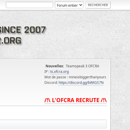
Nouvelles:
Teamspeak 3 OFCRA
IP :
ts.ofcra.org
Mot de passe : mineisbiggerthanyours
Discord:
https://discord.gg/bWtGS7N
/!\ L'OFCRA RECRUTE /!\