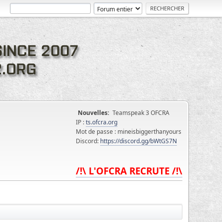
Nouvelles:
Teamspeak 3 OFCRA
IP :
ts.ofcra.org
Mot de passe : mineisbiggerthanyours
Discord:
https://discord.gg/bWtGS7N
/!\ L'OFCRA RECRUTE /!\