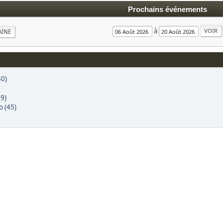
Prochains événements
à
AINE
30)
39)
 (45)