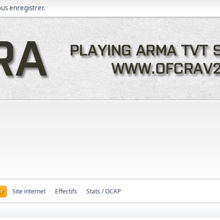
ous
enregistrer
.
r
Site internet
Effectifs
Stats / OCAP