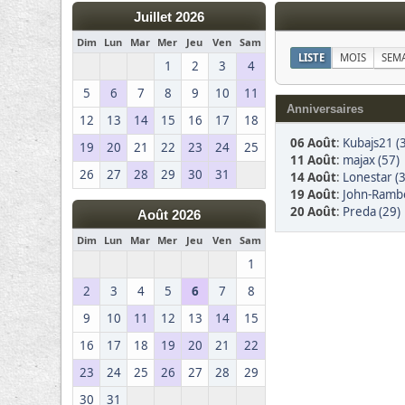
Juillet 2026
Dim
Lun
Mar
Mer
Jeu
Ven
Sam
LISTE
MOIS
SEM
1
2
3
4
5
6
7
8
9
10
11
Anniversaires
12
13
14
15
16
17
18
06 Août
:
Kubajs21 (
19
20
21
22
23
24
25
11 Août
:
majax (57)
26
27
28
29
30
31
14 Août
:
Lonestar (
19 Août
:
John-Rambo
20 Août
:
Preda (29)
Août 2026
Dim
Lun
Mar
Mer
Jeu
Ven
Sam
1
2
3
4
5
6
7
8
9
10
11
12
13
14
15
16
17
18
19
20
21
22
23
24
25
26
27
28
29
30
31