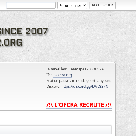
Nouvelles:
Teamspeak 3 OFCRA
IP :
ts.ofcra.org
Mot de passe : mineisbiggerthanyours
Discord:
https://discord.gg/bWtGS7N
/!\ L'OFCRA RECRUTE /!\