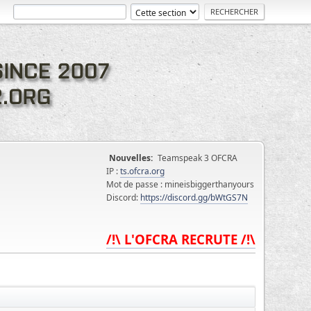
Nouvelles:
Teamspeak 3 OFCRA
IP :
ts.ofcra.org
Mot de passe : mineisbiggerthanyours
Discord:
https://discord.gg/bWtGS7N
/!\ L'OFCRA RECRUTE /!\