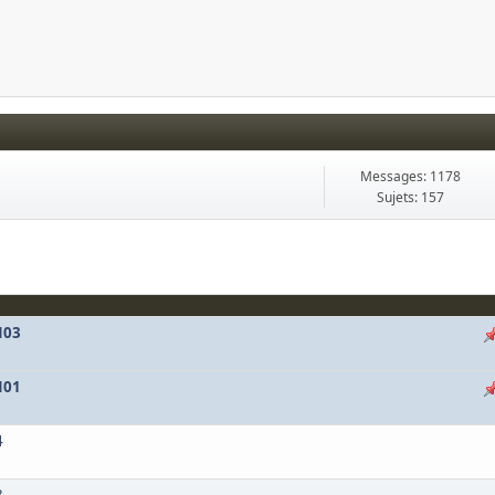
Messages: 1178
Sujets: 157
M03
M01
4