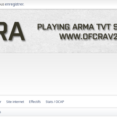
ous
enregistrer
.
r
Site internet
Effectifs
Stats / OCAP
s