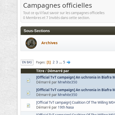
Campagnes officielles
Tout ce qu'il faut savoir sur les campagnes officielles
0 Membres et 7 Invités dans cette section.
Sous-Sections
Archives
2
3
...
5
Pages
EN BAS
1
Titre
/
Démarré par
[Official TvT campaign] An uchronia in Biafra 
Démarré par
Mrwhite350
[Official TvT campaign] An uchronia in Biafra 
Démarré par
Mrwhite350
[Official TvT campaign] Coalition Of The Willing M0
Démarré par
19th Nasa