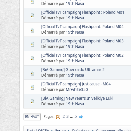
Démarré par
19th Nasa
[Official TvT campaign] Flashpoint : Poland M01
Démarré par
19th Nasa
[Official TvT campaign] Flashpoint: Poland M04
Démarré par
19th Nasa
[Official TvT campaign] Flashpoint: Poland M03
Démarré par
19th Nasa
[Official TvT campaign] Flashpoint: Poland M02
Démarré par
19th Nasa
[BiA Gaming] Guerra do Ultramar 2
Démarré par
19th Nasa
[Official TvT campaign] Just cause - M04
Démarré par
Mrwhite350
[BiA Gaming] New Year's In Velikiye Luki
Démarré par
19th Nasa
2
3
...
5
Pages
EN HAUT
1
Portail OFCRA
Forum
Opérations
Campagnes officielle
►
►
►