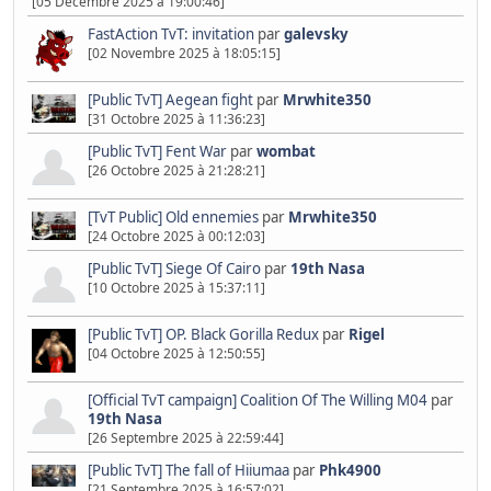
[05 Décembre 2025 à 19:00:46]
FastAction TvT: invitation
par
galevsky
[02 Novembre 2025 à 18:05:15]
[Public TvT] Aegean fight
par
Mrwhite350
[31 Octobre 2025 à 11:36:23]
[Public TvT] Fent War
par
wombat
[26 Octobre 2025 à 21:28:21]
[TvT Public] Old ennemies
par
Mrwhite350
[24 Octobre 2025 à 00:12:03]
[Public TvT] Siege Of Cairo
par
19th Nasa
[10 Octobre 2025 à 15:37:11]
[Public TvT] OP. Black Gorilla Redux
par
Rigel
[04 Octobre 2025 à 12:50:55]
[Official TvT campaign] Coalition Of The Willing M04
par
19th Nasa
[26 Septembre 2025 à 22:59:44]
[Public TvT] The fall of Hiiumaa
par
Phk4900
[21 Septembre 2025 à 16:57:02]