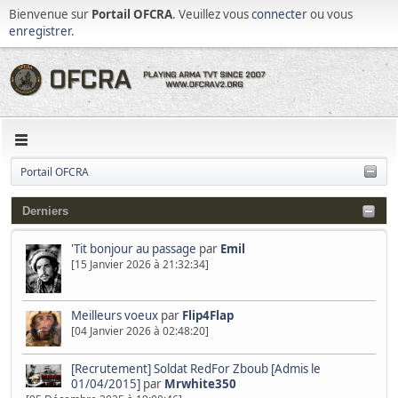
Bienvenue sur
Portail OFCRA
. Veuillez vous
connecter
ou vous
enregistrer
.
Portail OFCRA
Derniers
'Tit bonjour au passage
par
Emil
[15 Janvier 2026 à 21:32:34]
Meilleurs voeux
par
Flip4Flap
[04 Janvier 2026 à 02:48:20]
[Recrutement] Soldat RedFor Zboub [Admis le
01/04/2015]
par
Mrwhite350