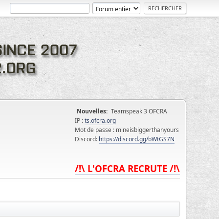
Nouvelles:
Teamspeak 3 OFCRA
IP :
ts.ofcra.org
Mot de passe : mineisbiggerthanyours
Discord:
https://discord.gg/bWtGS7N
/!\ L'OFCRA RECRUTE /!\