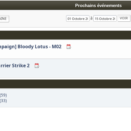
Prochains événements
à
AINE
ampaign] Bloody Lotus - M02
rier Strike 2
(59)
(33)