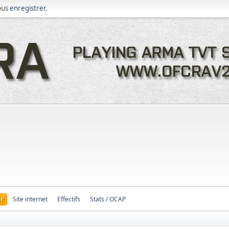
ous
enregistrer
.
r
Site internet
Effectifs
Stats / OCAP