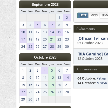
Septembre 2023
Dim
Lun
Mar
Mer
Jeu
Ven
Sam
LISTE
MOIS
SEM
1
2
3
4
5
6
7
8
9
Événements
10
11
12
13
14
15
16
[Official TvT c
17
18
19
20
21
22
23
05 Octobre 2023
24
25
26
27
28
29
30
[BiA Gaming] Car
Octobre 2023
12 Octobre 2023
Dim
Lun
Mar
Mer
Jeu
Ven
Sam
Anniversaires
1
2
3
4
5
6
7
8
9
10
11
12
13
14
04 Octobre
:
Patwar 
14 Octobre
:
MisTyK 
15
16
17
18
19
20
21
22
23
24
25
26
27
28
29
30
31