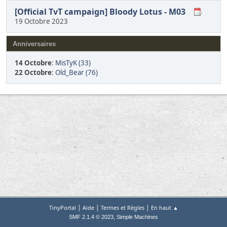
[Official TvT campaign] Bloody Lotus - M03
19 Octobre 2023
Anniversaires
14 Octobre
:
MisTyK (33)
22 Octobre
:
Old_Bear (76)
|
|
|
TinyPortal
Aide
Termes et Règles
En haut ▲
,
SMF 2.1.4 © 2023
Simple Machines