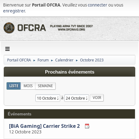
Bienvenue sur
Portail OFCRA
. Veuillez vous
connecter
ou vous
enregistrer
.
Portail OFCRA
Forum
Calendrier
Octobre 2023
►
►
►
Prochains événements
LISTE
MOIS
SEMAINE
à
Événements
[BiA Gaming] Carrier Strike 2
12 Octobre 2023