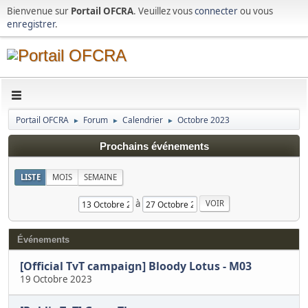
Bienvenue sur
Portail OFCRA
. Veuillez vous
connecter
ou vous
enregistrer
.
Portail OFCRA
Forum
Calendrier
Octobre 2023
►
►
►
Prochains événements
LISTE
MOIS
SEMAINE
à
Événements
[Official TvT campaign] Bloody Lotus - M03
19 Octobre 2023