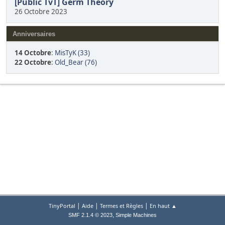
[Public TvT] Germ Theory
26 Octobre 2023
Anniversaires
14 Octobre
:
MisTyK (33)
22 Octobre
:
Old_Bear (76)
|
|
|
TinyPortal
Aide
Termes et Règles
En haut ▲
,
SMF 2.1.4 © 2023
Simple Machines