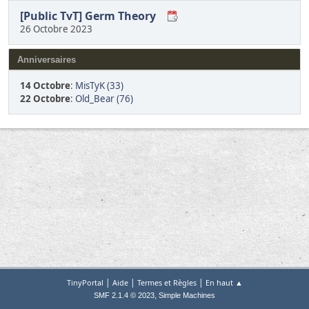
[Public TvT] Germ Theory
26 Octobre 2023
Anniversaires
14 Octobre
:
MisTyK (33)
22 Octobre
:
Old_Bear (76)
|
|
|
TinyPortal
Aide
Termes et Règles
En haut ▲
,
SMF 2.1.4 © 2023
Simple Machines