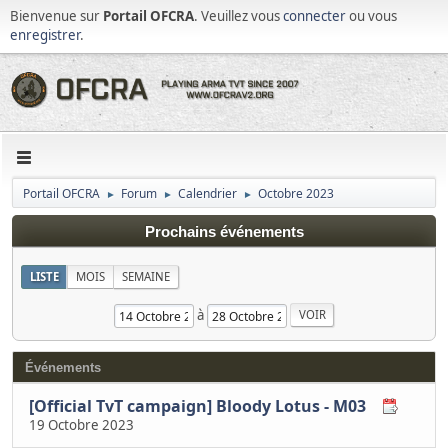
Bienvenue sur
Portail OFCRA
. Veuillez vous
connecter
ou vous
enregistrer
.
Portail OFCRA
Forum
Calendrier
Octobre 2023
►
►
►
Prochains événements
LISTE
MOIS
SEMAINE
à
Événements
[Official TvT campaign] Bloody Lotus - M03
19 Octobre 2023