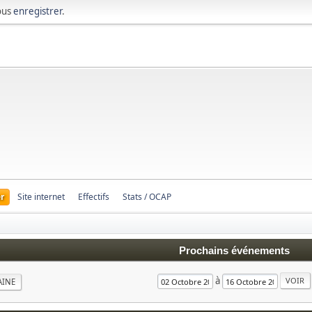
ous
enregistrer
.
r
Site internet
Effectifs
Stats / OCAP
Prochains événements
à
AINE