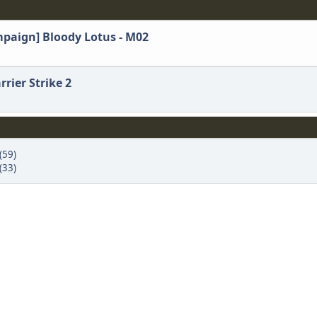
ampaign] Bloody Lotus - M02
rier Strike 2
(59)
(33)