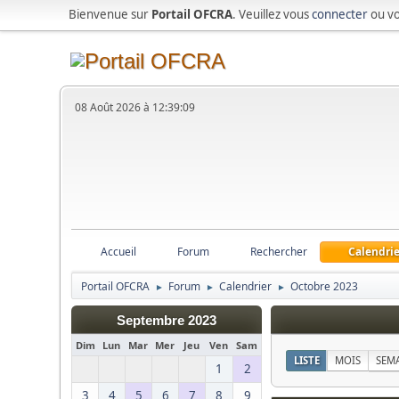
Bienvenue sur
Portail OFCRA
. Veuillez vous
connecter
ou v
08 Août 2026 à 12:39:09
Accueil
Forum
Rechercher
Calendrie
Portail OFCRA
Forum
Calendrier
Octobre 2023
►
►
►
Septembre 2023
Dim
Lun
Mar
Mer
Jeu
Ven
Sam
LISTE
MOIS
SEM
1
2
3
4
5
6
7
8
9