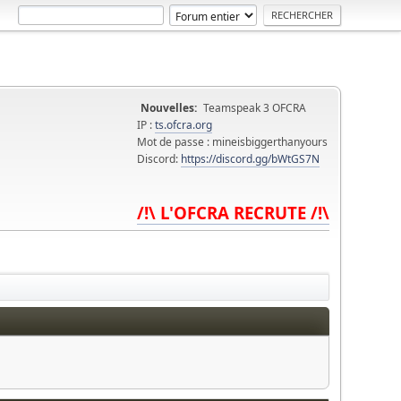
Nouvelles:
Teamspeak 3 OFCRA
IP :
ts.ofcra.org
Mot de passe : mineisbiggerthanyours
Discord:
https://discord.gg/bWtGS7N
/!\ L'OFCRA RECRUTE /!\