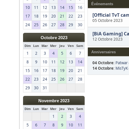
Événements
10
11
12
13
14
15
16
[Official TvT c
17
18
19
20
21
22
23
05 Octobre 2023
24
25
26
27
28
29
30
[BiA Gaming] Car
Octobre 2023
12 Octobre 2023
Dim
Lun
Mar
Mer
Jeu
Ven
Sam
Anniversaires
1
2
3
4
5
6
7
8
9
10
11
12
13
14
04 Octobre
:
Patwar 
14 Octobre
:
MisTyK 
15
16
17
18
19
20
21
22
23
24
25
26
27
28
29
30
31
Novembre 2023
Dim
Lun
Mar
Mer
Jeu
Ven
Sam
1
2
3
4
5
6
7
8
9
10
11