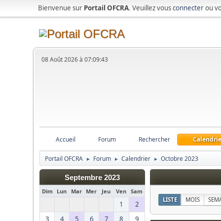
Bienvenue sur
Portail OFCRA
. Veuillez vous
connecter
ou v
08 Août 2026 à 07:09:43
Accueil
Forum
Rechercher
Calendrie
Portail OFCRA
Forum
Calendrier
Octobre 2023
►
►
►
Septembre 2023
Dim
Lun
Mar
Mer
Jeu
Ven
Sam
LISTE
MOIS
SEM
1
2
3
4
5
6
7
8
9