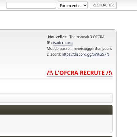
Nouvelles:
Teamspeak 3 OFCRA
IP :
ts.ofcra.org
Mot de passe : mineisbiggerthanyours
Discord:
https://discord.gg/bWtGS7N
/!\ L'OFCRA RECRUTE /!\