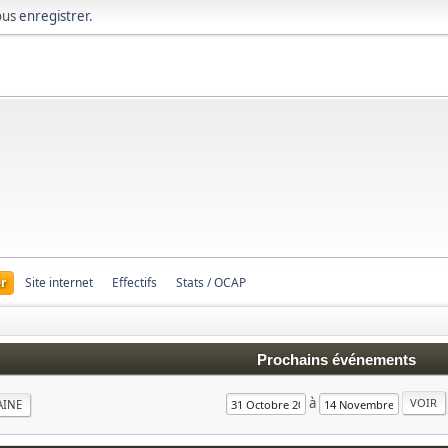
ous
enregistrer
.
r
Site internet
Effectifs
Stats / OCAP
Prochains événements
à
AINE