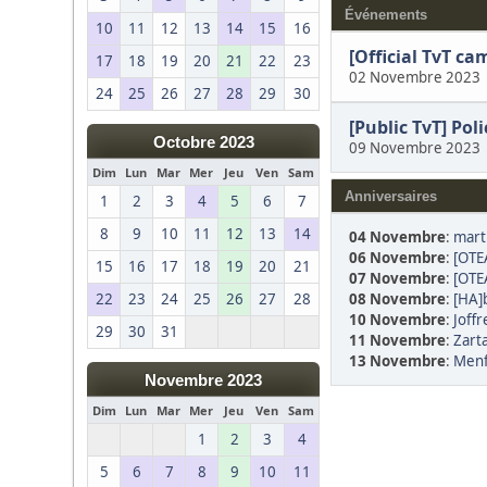
Événements
10
11
12
13
14
15
16
[Official TvT c
17
18
19
20
21
22
23
02 Novembre 2023
24
25
26
27
28
29
30
[Public TvT] Pol
Octobre 2023
09 Novembre 2023
Dim
Lun
Mar
Mer
Jeu
Ven
Sam
Anniversaires
1
2
3
4
5
6
7
8
9
10
11
12
13
14
04 Novembre
:
marti
06 Novembre
:
[OTE
15
16
17
18
19
20
21
07 Novembre
:
[OTEA
08 Novembre
:
[HA]
22
23
24
25
26
27
28
10 Novembre
:
Joffr
29
30
31
11 Novembre
:
Zart
13 Novembre
:
Menf
Novembre 2023
Dim
Lun
Mar
Mer
Jeu
Ven
Sam
1
2
3
4
5
6
7
8
9
10
11