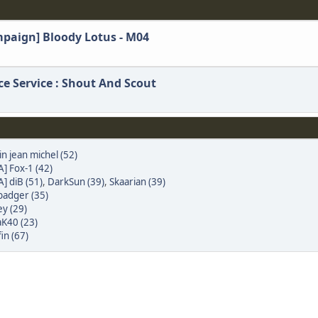
ampaign] Bloody Lotus - M04
ice Service : Shout And Scout
n jean michel (52)
A] Fox-1 (42)
] diB (51)
,
DarkSun (39)
,
Skaarian (39)
badger (35)
ey (29)
aK40 (23)
in (67)