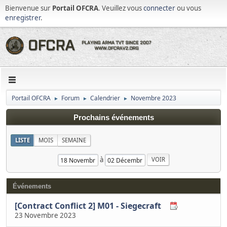
Bienvenue sur
Portail OFCRA
. Veuillez vous
connecter
ou vous
enregistrer
.
Portail OFCRA
Forum
Calendrier
Novembre 2023
►
►
►
Prochains événements
LISTE
MOIS
SEMAINE
à
Événements
[Contract Conflict 2] M01 - Siegecraft
23 Novembre 2023