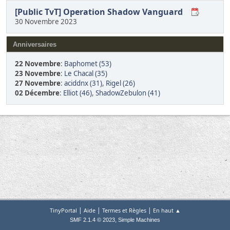
[Public TvT] Operation Shadow Vanguard
30 Novembre 2023
Anniversaires
22 Novembre
:
Baphomet (53)
23 Novembre
:
Le Chacal (35)
27 Novembre
:
aciddnx (31)
,
Rigel (26)
02 Décembre
:
Elliot (46)
,
ShadowZebulon (41)
|
|
|
TinyPortal
Aide
Termes et Règles
En haut ▲
,
SMF 2.1.4 © 2023
Simple Machines