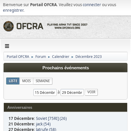
Bienvenue sur
Portail OFCRA
. Veuillez vous
connecter
ou vous
enregistrer
.
Portail OFCRA
Forum
Calendrier
Décembre 2023
►
►
►
Prochains événements
LISTE
MOIS
SEMAINE
à
Anniversaires
17 Décembre
:
Soviet [75RI] (26)
21 Décembre
:
jack (54)
27 Décembre
:
latrufe (58)