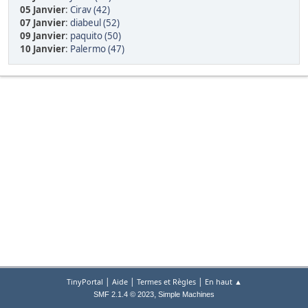
05 Janvier
:
Cirav (42)
07 Janvier
:
diabeul (52)
09 Janvier
:
paquito (50)
10 Janvier
:
Palermo (47)
|
|
|
TinyPortal
Aide
Termes et Règles
En haut ▲
,
SMF 2.1.4 © 2023
Simple Machines