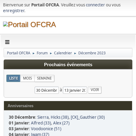
Bienvenue sur
Portail OFCRA
. Veuillez vous
connecter
ou vous
enregistrer
.
Portail OFCRA
Forum
Calendrier
Décembre 2023
►
►
►
Prochains événements
LISTE
MOIS
SEMAINE
à
Anniversaires
30 Décembre
:
Sierra
,
Hicks (38)
,
[CK]_Gauthier (30)
01 Janvier
:
Alfred (33)
,
Alex (27)
03 Janvier
:
Voodoonice (51)
04 Janvier
:
Jwam (37)