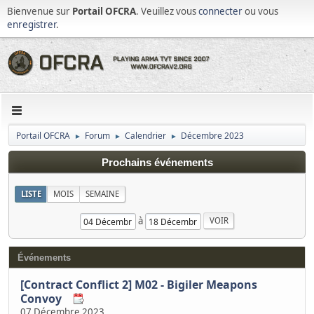
Bienvenue sur
Portail OFCRA
. Veuillez vous
connecter
ou vous
enregistrer
.
Portail OFCRA
Forum
Calendrier
Décembre 2023
►
►
►
Prochains événements
LISTE
MOIS
SEMAINE
à
Événements
[Contract Conflict 2] M02 - Bigiler Meapons
Convoy
07 Décembre 2023