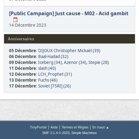
[Public Campaign] Just cause - M02 - Acid gambit
14 Décembre 2023
Anniversaires
05 Décembre
:
DIJOUX Christopher Mickaël (39)
06 Décembre
:
Baal-Hadad (32)
09 Décembre
:
Iceberg (34)
,
Azenor (34)
,
Stepie (28)
11 Décembre
:
slash (40)
12 Décembre
:
LCH_Prophet (31)
13 Décembre
:
Fuchs (46)
17 Décembre
:
Soviet [75RI] (26)
|
|
|
TinyPortal
Aide
Termes et Règles
En haut ▲
,
SMF 2.1.4 © 2023
Simple Machines