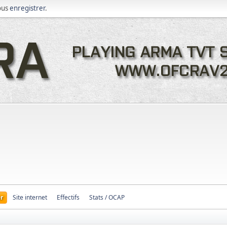
ous
enregistrer
.
r
Site internet
Effectifs
Stats / OCAP