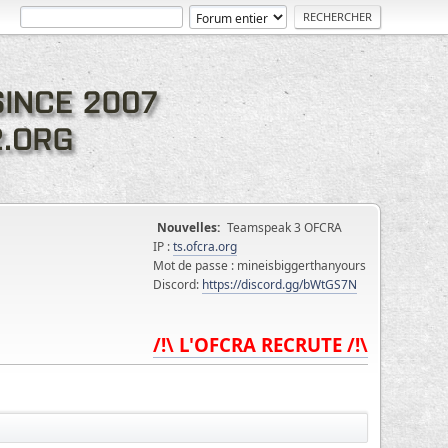
Nouvelles:
Teamspeak 3 OFCRA
IP :
ts.ofcra.org
Mot de passe : mineisbiggerthanyours
Discord:
https://discord.gg/bWtGS7N
/!\ L'OFCRA RECRUTE /!\