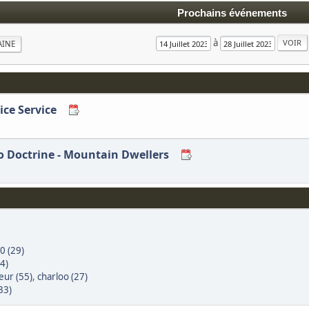
Prochains événements
à
AINE
lice Service
ilo Doctrine - Mountain Dwellers
0 (29)
4)
eur (55)
,
charloo (27)
33)