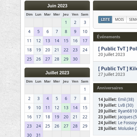
Juin 2023
Dim
Lun
Mar
Mer
Jeu
Ven
Sam
LISTE
MOIS
SEM
1
2
3
4
5
6
7
8
9
10
Événements
11
12
13
14
15
16
17
[ Public TvT ] Po
18
19
20
21
22
23
24
20 Juillet 2023
25
26
27
28
29
30
[ Public TvT ] K
Juillet 2023
27 Juillet 2023
Dim
Lun
Mar
Mer
Jeu
Ven
Sam
Anniversaires
1
2
3
4
5
6
7
8
14 Juillet
:
Emil (38)
19 Juillet
:
LvB (30)
9
10
11
12
13
14
15
20 Juillet
:
Ryan6810
23 Juillet
:
Jacques (5
16
17
18
19
20
21
22
24 Juillet
:
Le Fossoy
23
24
25
26
27
28
29
28 Juillet
:
Moluske (
30
31