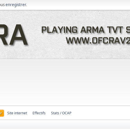
ous
enregistrer
.
r
Site internet
Effectifs
Stats / OCAP