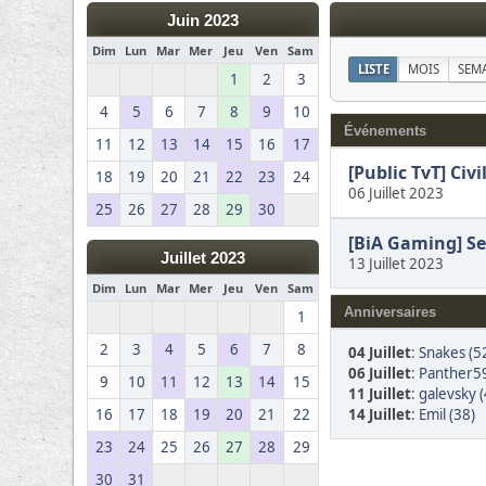
Juin 2023
Dim
Lun
Mar
Mer
Jeu
Ven
Sam
LISTE
MOIS
SEM
1
2
3
4
5
6
7
8
9
10
Événements
11
12
13
14
15
16
17
[Public TvT] Civ
18
19
20
21
22
23
24
06 Juillet 2023
25
26
27
28
29
30
[BiA Gaming] S
Juillet 2023
13 Juillet 2023
Dim
Lun
Mar
Mer
Jeu
Ven
Sam
Anniversaires
1
2
3
4
5
6
7
8
04 Juillet
:
Snakes (5
06 Juillet
:
Panther59
9
10
11
12
13
14
15
11 Juillet
:
galevsky (
14 Juillet
:
Emil (38)
16
17
18
19
20
21
22
23
24
25
26
27
28
29
30
31