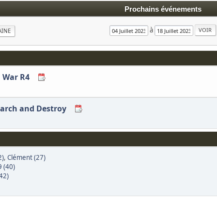
Prochains événements
à
AINE
il War R4
earch and Destroy
2)
,
Clément (27)
 (40)
42)