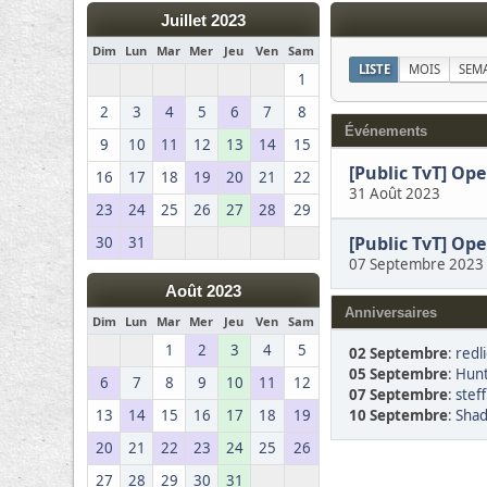
Juillet 2023
Dim
Lun
Mar
Mer
Jeu
Ven
Sam
LISTE
MOIS
SEM
1
2
3
4
5
6
7
8
Événements
9
10
11
12
13
14
15
[Public TvT] Op
16
17
18
19
20
21
22
31 Août 2023
23
24
25
26
27
28
29
[Public TvT] Op
30
31
07 Septembre 2023
Août 2023
Anniversaires
Dim
Lun
Mar
Mer
Jeu
Ven
Sam
1
2
3
4
5
02 Septembre
:
redl
05 Septembre
:
Hunt
6
7
8
9
10
11
12
07 Septembre
:
steff
10 Septembre
:
Shad
13
14
15
16
17
18
19
20
21
22
23
24
25
26
27
28
29
30
31