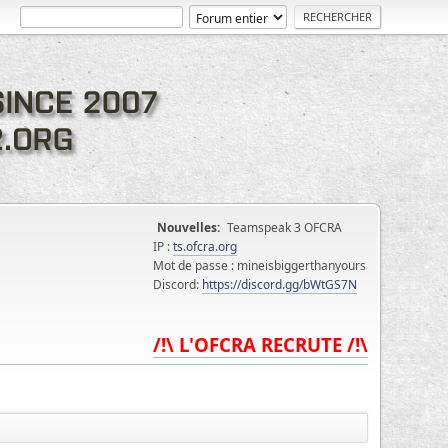
Nouvelles:
Teamspeak 3 OFCRA
IP :
ts.ofcra.org
Mot de passe : mineisbiggerthanyours
Discord:
https://discord.gg/bWtGS7N
/!\ L'OFCRA RECRUTE /!\