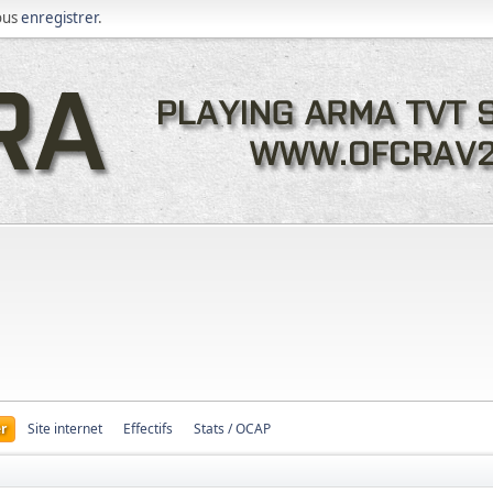
ous
enregistrer
.
r
Site internet
Effectifs
Stats / OCAP