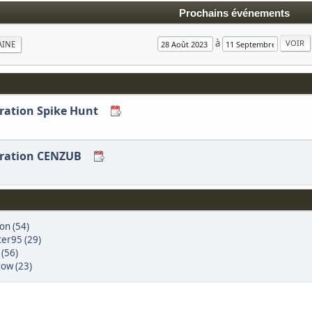
Prochains événements
à
AINE
eration Spike Hunt
eration CENZUB
ion (54)
er95 (29)
 (56)
ow (23)