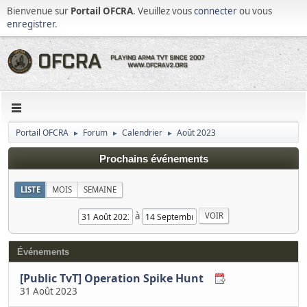
Bienvenue sur
Portail OFCRA
. Veuillez vous
connecter
ou vous
enregistrer
.
Portail OFCRA
Forum
Calendrier
Août 2023
►
►
►
Prochains événements
LISTE
MOIS
SEMAINE
à
Événements
[Public TvT] Operation Spike Hunt
31 Août 2023