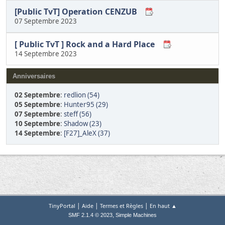
[Public TvT] Operation CENZUB
07 Septembre 2023
[ Public TvT ] Rock and a Hard Place
14 Septembre 2023
Anniversaires
02 Septembre
:
redlion (54)
05 Septembre
:
Hunter95 (29)
07 Septembre
:
steff (56)
10 Septembre
:
Shadow (23)
14 Septembre
:
[F27]_AleX (37)
|
|
|
TinyPortal
Aide
Termes et Règles
En haut ▲
,
SMF 2.1.4 © 2023
Simple Machines